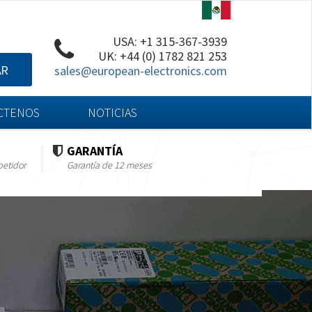
USA: +1 315-367-3939
UK: +44 (0) 1782 821 253
AR
sales@european-electronics.com
CTENOS
NOTICIAS
GARANTÍA
petidor
Garantía de 12 meses