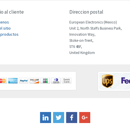
io al cliente
Direccion postal
tenos
European Electronics (Mexico)
l sitio
Unit 2, North Staffs Business Park,
 productos
Innovation Way,
Stoke-on-Trent,
ST6 4BF,
United Kingdom