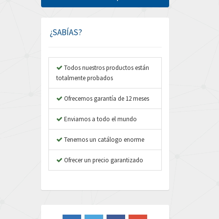
Amphenol
3,275
Amplicon Liveline
3,876
¿SABÍAS?
Anybus
4,072
Apex Dynamics
4,323
Todos nuestros productos están
totalmente probados
Asco Numatics
4,804
Atos
Ofrecemos garantía de 12 meses
3,132
Autonics
4,068
Enviamos a todo el mundo
Aventics
4,269
Tenemos un catálogo enorme
B&R
3,145
Ofrecer un precio garantizado
Baco
4,889
Baldor
4,996
Balluff
4,333
Banner