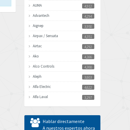
AUMA
4,912
Advantech
4,294
Aignep
3,950
Airpax / Sensata
4,351
Airtac
4,292
Ako
4,166
Alco Controls
4,388
Aleph
3,603
Alfa Electric
4,622
Alfa Laval
3,297
Allen Bradley
4,004
Allen West
3,053
Hablar directamente
Amperite
A nuestros expertos ahora
4,827