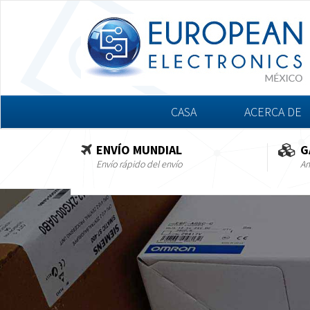
CASA
ACERCA DE
ENVÍO MUNDIAL
G
Envío rápido del envío
Am