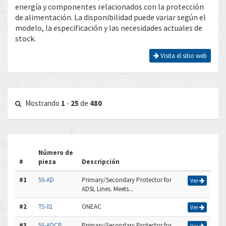
energía y componentes relacionados con la protección
de alimentación. La disponibilidad puede variar según el
modelo, la especificación y las necesidades actuales de
stock.
Visita el sitio web
Mostrando
1
-
25
de
480
Número de
#
pieza
Descripción
#1
5S-AD
Primary/Secondary Protector for
Ver
ADSL Lines. Meets...
#2
TS-01
ONEAC
Ver
#3
5S-ADCP
Primary/Secondary Protector for
Ver