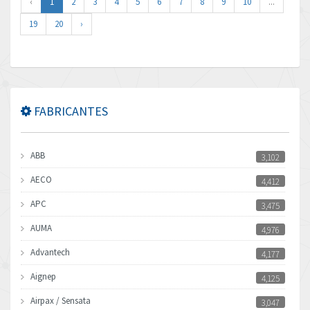
‹
1
2
3
4
5
6
7
8
9
10
...
19
20
›
FABRICANTES
ABB
3,102
AECO
4,412
APC
3,475
AUMA
4,976
Advantech
4,177
Aignep
4,125
Airpax / Sensata
3,047