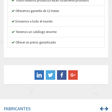
Todos nuestros productos están totalmente probados
Asco Numatics
4,340
Ofrecemos garantía de 12 meses
Atos
4,607
Enviamos a todo el mundo
Autonics
4,737
Tenemos un catálogo enorme
Aventics
4,312
B&R
Ofrecer un precio garantizado
3,782
Baco
4,044
Baldor
3,799
Balluff
3,280
Banner
3,527
Barber Colman
3,064
Barksdale
4,072
Bartec
3,763
FABRICANTES