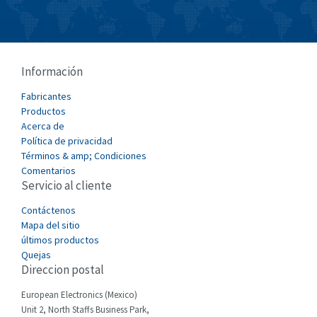
Burkert
3,809
Bussmann
3,961
Cablecraft
3,115
Información
Cabur
3,448
Fabricantes
Canalplast
Productos
3,734
Acerca de
Carlo Gavazzi
3,083
Política de privacidad
Términos & amp; Condiciones
Castell
3,117
Comentarios
Servicio al cliente
Cefco
3,094
Cegelec
Contáctenos
4,991
Mapa del sitio
Celduc
3,370
últimos productos
Quejas
Cello-lite
3,657
Direccion postal
Cherry
4,533
European Electronics (Mexico)
Chessell
3,423
Unit 2, North Staffs Business Park,