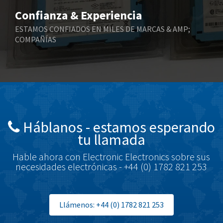
Bihl+Wiedemann
3,935
Confianza & Experiencia
Boneham & Turner
3,508
ESTAMOS CONFIADOS EN MILES DE MARCAS & AMP;
COMPAÑÍAS
Bonfiglioli
3,348
Bosch Rexroth
4,460
Bottero
3,423
Brady
4,003
British Encoder
4,719
Háblanos - estamos esperando
Brodersen
4,240
tu llamada
Brook Crompton
3,444
Hable ahora con Electronic Electronics sobre sus
Brown Boveri
4,226
necesidades electrónicas - +44 (0) 1782 821 253
Broyce Control
4,423
Bti
3,388
Llámenos: +44 (0) 1782 821 253
Burgess
4,541