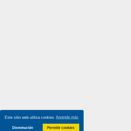
Dinkle
4,776
Dixell
3,065
Doepke
4,923
Druck
3,701
Ducati Energia
4,926
Dungs
3,493
Durakool
3,772
Dwyer
3,880
E-t-a Engineering Technology
3,502
E.MC
4,173
Eaton
4,311
Eberle
4,037
Este sitio web utiliza cookies
Aprende más
Ebm-Papst
4,771
Disminución
Permitir cookies