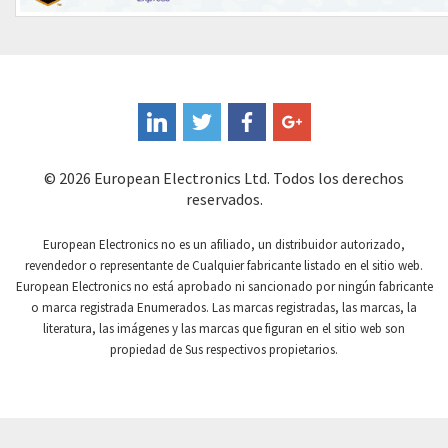
Controlli
3,449
Coote
4,106
Coperion K-Tron
3,423
Coutant Electronics
3,962
Coutant Lambda
3,585
© 2026 European Electronics Ltd. Todos los derechos
reservados.
Craig And Derricott
4,291
Crompton Controls
3,593
European Electronics no es un afiliado, un distribuidor autorizado,
revendedor o representante de Cualquier fabricante listado en el sitio web.
Crompton Instruments
4,213
European Electronics no está aprobado ni sancionado por ningún fabricante
o marca registrada Enumerados. Las marcas registradas, las marcas, la
Crouse Hinds
4,377
literatura, las imágenes y las marcas que figuran en el sitio web son
Crouzet
4,833
propiedad de Sus respectivos propietarios.
Crydom
4,795
Cutler Hammer
3,677