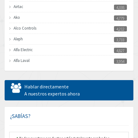
Airtac
4,338
Ako
4,779
Alco Controls
4,212
Aleph
3,733
Alfa Electric
4,827
Alfa Laval
3,954
Allen Bradley
4,298
Allen West
4,241
Hablar directamente
Amperite
A nuestros expertos ahora
3,304
Amphenol
3,156
Amplicon Liveline
4,768
¿SABÍAS?
Anybus
4,893
Apex Dynamics
3,984