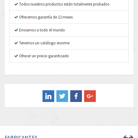
Apex Dynamics
4,564
Todos nuestros productos están totalmente probados
Asco Numatics
3,629
Ofrecemos garantía de 12 meses
Atos
3,482
Enviamos a todo el mundo
Autonics
4,987
Tenemos un catálogo enorme
Aventics
4,508
B&R
Ofrecer un precio garantizado
3,754
Baco
4,311
Baldor
3,368
Balluff
4,618
Banner
3,096
Barber Colman
4,938
Barksdale
3,813
Bartec
3,239
FABRICANTES