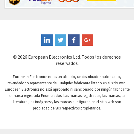
Control Techniques
4,812
Controlli
4,641
Coote
3,159
Coperion K-Tron
3,411
Coutant Electronics
4,786
Coutant Lambda
4,603
© 2026 European Electronics Ltd. Todos los derechos
reservados.
Craig And Derricott
4,010
Crompton Controls
4,950
European Electronics no es un afiliado, un distribuidor autorizado,
revendedor o representante de Cualquier fabricante listado en el sitio web.
Crompton Instruments
4,526
European Electronics no está aprobado ni sancionado por ningún fabricante
o marca registrada Enumerados. Las marcas registradas, las marcas, la
Crouse Hinds
3,841
literatura, las imágenes y las marcas que figuran en el sitio web son
Crouzet
3,066
propiedad de Sus respectivos propietarios.
Crydom
4,953
Cutler Hammer
3,700