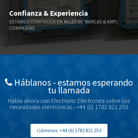
Bihl+Wiedemann
4,445
Confianza & Experiencia
Boneham & Turner
3,455
ESTAMOS CONFIADOS EN MILES DE MARCAS & AMP;
COMPAÑÍAS
Bonfiglioli
4,167
Bosch Rexroth
4,044
Bottero
4,243
Brady
3,474
British Encoder
3,206
Háblanos - estamos esperando
Brodersen
4,253
tu llamada
Brook Crompton
4,790
Hable ahora con Electronic Electronics sobre sus
Brown Boveri
4,441
necesidades electrónicas - +44 (0) 1782 821 253
Broyce Control
4,537
Bti
4,538
Llámenos: +44 (0) 1782 821 253
Burgess
3,821