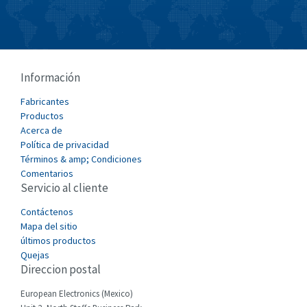
Burkert
3,993
Bussmann
4,194
Cablecraft
4,825
Información
Cabur
4,253
Fabricantes
Canalplast
Productos
4,689
Acerca de
Carlo Gavazzi
3,824
Política de privacidad
Términos & amp; Condiciones
Castell
4,353
Comentarios
Servicio al cliente
Cefco
3,648
Cegelec
Contáctenos
3,659
Mapa del sitio
Celduc
3,189
últimos productos
Quejas
Cello-lite
3,178
Direccion postal
Cherry
3,016
European Electronics (Mexico)
Chessell