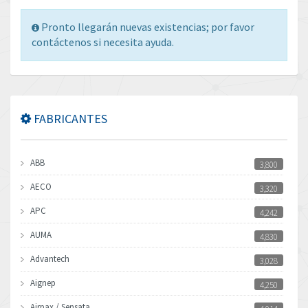
Pronto llegarán nuevas existencias; por favor
contáctenos si necesita ayuda.
FABRICANTES
ABB
3,800
AECO
3,320
APC
4,242
AUMA
4,830
Advantech
3,028
Aignep
4,250
Airpax / Sensata