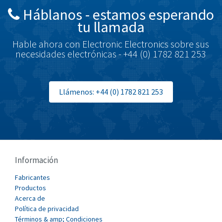
Háblanos - estamos esperando
Brodersen
3,656
tu llamada
Brook Crompton
4,237
Hable ahora con Electronic Electronics sobre sus
Brown Boveri
3,013
necesidades electrónicas - +44 (0) 1782 821 253
Broyce Control
3,010
Bti
3,509
Llámenos: +44 (0) 1782 821 253
Burgess
3,423
Burkert
3,742
Bussmann
4,582
Cablecraft
3,895
Información
Cabur
4,827
Fabricantes
Canalplast
Productos
4,371
Acerca de
Carlo Gavazzi
4,232
Política de privacidad
Términos & amp; Condiciones
Castell