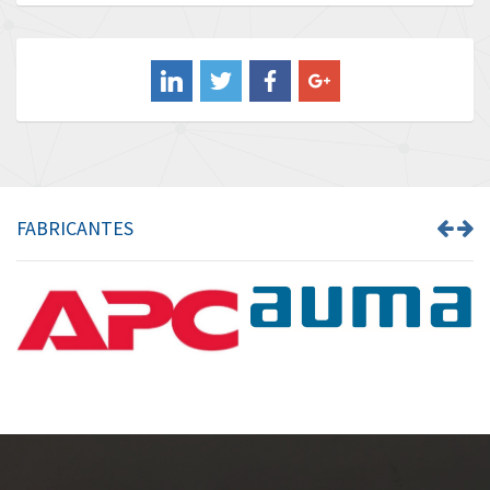
Baldor
4,006
Balluff
4,909
Banner
3,851
Barber Colman
4,601
Barksdale
4,149
Bartec
3,114
FABRICANTES
Bauer Gear Motor
3,939
Baumer
3,194
Baumuller
3,219
Bbc
3,801
Bd Sensors
3,179
Beckhoff
4,924
Beijer Electronics
4,594