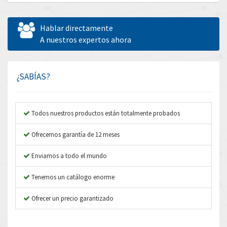
Allen Bradley
3,772
Allen West
4,529
Hablar directamente
Amperite
A nuestros expertos ahora
3,462
Amphenol
3,853
Amplicon Liveline
4,112
¿SABÍAS?
Anybus
3,692
Apex Dynamics
3,719
Todos nuestros productos están totalmente probados
Asco Numatics
3,692
Ofrecemos garantía de 12 meses
Atos
4,782
Enviamos a todo el mundo
Autonics
3,450
Tenemos un catálogo enorme
Aventics
4,860
B&R
Ofrecer un precio garantizado
4,999
Baco
4,208