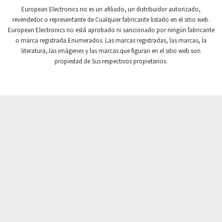
Crompton Controls
4,736
European Electronics no es un afiliado, un distribuidor autorizado,
revendedor o representante de Cualquier fabricante listado en el sitio web.
Crompton Instruments
4,482
European Electronics no está aprobado ni sancionado por ningún fabricante
o marca registrada Enumerados. Las marcas registradas, las marcas, la
Crouse Hinds
4,890
literatura, las imágenes y las marcas que figuran en el sitio web son
Crouzet
3,131
propiedad de Sus respectivos propietarios.
Crydom
4,861
Cutler Hammer
4,490
DEMAG
4,944
Daito
3,927
Danaher Controls
3,324
Danaher Motion
3,291
Danfoss
4,705
Datasensing
4,080
Delta
3,937