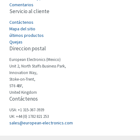
4,366
Comentarios
Servicio al cliente
Cefco
3,894
Cegelec
Contáctenos
4,462
Mapa del sitio
Celduc
3,723
últimos productos
Quejas
Cello-lite
4,834
Direccion postal
Cherry
3,896
European Electronics (Mexico)
Chessell
4,041
Unit 2, North Staffs Business Park,
Innovation Way,
Chint
3,262
Stoke-on-Trent,
ST6 4BF,
Chloride
4,151
United Kingdom
Contáctenos
Cincinnati Milacron
4,121
Citel
3,437
USA: +1 315-367-3939
UK: +44 (0) 1782 821 253
Clem
3,881
sales@european-electronics.com
Cognex
3,117