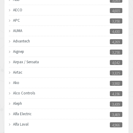
3,085
AECO
4,685
APC
3,358
AUMA
4,430
Advantech
4,269
Aignep
3,258
Airpax / Sensata
4,042
Airtac
3,325
Ako
3,980
Alco Controls
4,156
Aleph
3,439
Alfa Electric
3,469
Alfa Laval
4,966