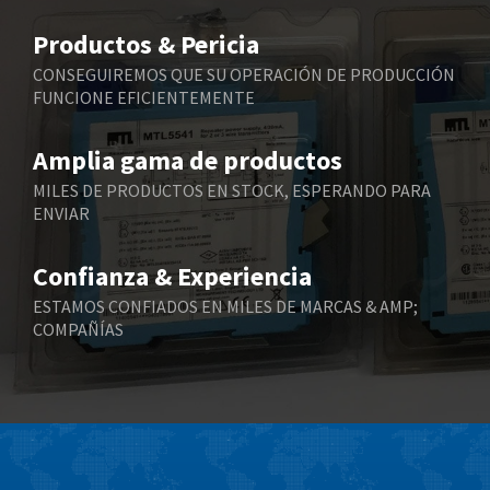
Belimo
3,165
Productos & Pericia
Belling Lee
4,478
CONSEGUIREMOS QUE SU OPERACIÓN DE PRODUCCIÓN
FUNCIONE EFICIENTEMENTE
Bently Nevada
4,502
Benzlers
4,768
Amplia gama de productos
Berger Lahr
3,575
MILES DE PRODUCTOS EN STOCK, ESPERANDO PARA
ENVIAR
Bernstein
4,774
Bihl+Wiedemann
4,975
Confianza & Experiencia
Boneham & Turner
3,675
ESTAMOS CONFIADOS EN MILES DE MARCAS & AMP;
COMPAÑÍAS
Bonfiglioli
3,690
Bosch Rexroth
4,938
Bottero
4,211
Brady
4,046
British Encoder
4,261