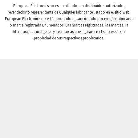
Crompton Controls
4,736
European Electronics no es un afiliado, un distribuidor autorizado,
revendedor o representante de Cualquier fabricante listado en el sitio web.
Crompton Instruments
4,482
European Electronics no está aprobado ni sancionado por ningún fabricante
o marca registrada Enumerados. Las marcas registradas, las marcas, la
Crouse Hinds
4,890
literatura, las imágenes y las marcas que figuran en el sitio web son
Crouzet
3,131
propiedad de Sus respectivos propietarios.
Crydom
4,861
Cutler Hammer
4,490
DEMAG
4,944
Daito
3,927
Danaher Controls
3,324
Danaher Motion
3,291
Danfoss
4,705
Datasensing
4,080
Delta
3,937