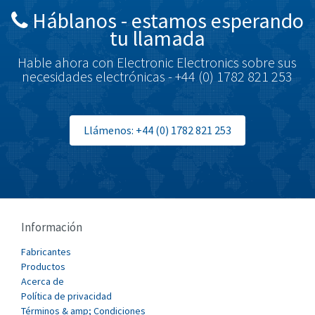
Háblanos - estamos esperando
Brodersen
3,656
tu llamada
Brook Crompton
4,237
Hable ahora con Electronic Electronics sobre sus
Brown Boveri
3,013
necesidades electrónicas - +44 (0) 1782 821 253
Broyce Control
3,010
Bti
3,509
Llámenos: +44 (0) 1782 821 253
Burgess
3,423
Burkert
3,742
Bussmann
4,582
Cablecraft
3,895
Información
Cabur
4,827
Fabricantes
Canalplast
Productos
4,371
Acerca de
Carlo Gavazzi
4,232
Política de privacidad
Términos & amp; Condiciones
Castell