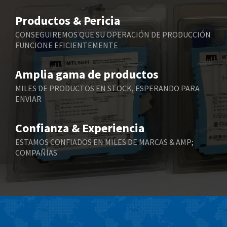
Belimo
3,165
Productos & Pericia
Belling Lee
4,478
CONSEGUIREMOS QUE SU OPERACIÓN DE PRODUCCIÓN
FUNCIONE EFICIENTEMENTE
Bently Nevada
4,502
Benzlers
4,768
Amplia gama de productos
Berger Lahr
3,575
MILES DE PRODUCTOS EN STOCK, ESPERANDO PARA
ENVIAR
Bernstein
4,774
Bihl+Wiedemann
4,975
Confianza & Experiencia
Boneham & Turner
3,675
ESTAMOS CONFIADOS EN MILES DE MARCAS & AMP;
COMPAÑÍAS
Bonfiglioli
3,690
Bosch Rexroth
4,938
Bottero
4,211
Brady
4,046
British Encoder
4,261