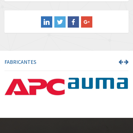
Baldor
4,006
Balluff
4,909
Banner
3,851
Barber Colman
4,601
Barksdale
4,149
Bartec
3,114
FABRICANTES
Bauer Gear Motor
3,939
Baumer
3,194
Baumuller
3,219
Bbc
3,801
Bd Sensors
3,179
Beckhoff
4,924
Beijer Electronics
4,594