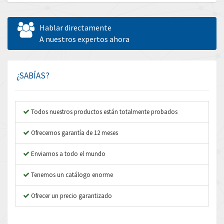
Allen Bradley
3,772
Allen West
4,529
Hablar directamente
Amperite
A nuestros expertos ahora
3,462
Amphenol
3,853
Amplicon Liveline
4,112
¿SABÍAS?
Anybus
3,692
Apex Dynamics
3,719
Todos nuestros productos están totalmente probados
Asco Numatics
3,692
Ofrecemos garantía de 12 meses
Atos
4,782
Enviamos a todo el mundo
Autonics
3,450
Tenemos un catálogo enorme
Aventics
4,860
B&R
Ofrecer un precio garantizado
4,999
Baco
4,208