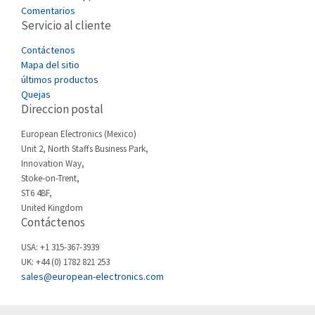
4,366
Comentarios
Servicio al cliente
Cefco
3,894
Cegelec
Contáctenos
4,462
Mapa del sitio
Celduc
3,723
últimos productos
Quejas
Cello-lite
4,834
Direccion postal
Cherry
3,896
European Electronics (Mexico)
Chessell
4,041
Unit 2, North Staffs Business Park,
Innovation Way,
Chint
3,262
Stoke-on-Trent,
ST6 4BF,
Chloride
4,151
United Kingdom
Contáctenos
Cincinnati Milacron
4,121
Citel
3,437
USA: +1 315-367-3939
UK: +44 (0) 1782 821 253
Clem
3,881
sales@european-electronics.com
Cognex
3,117