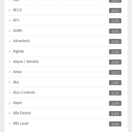
3,085
AECO
4,685
APC
3,358
AUMA
4,430
Advantech
4,269
Aignep
3,258
Airpax / Sensata
4,042
Airtac
3,325
Ako
3,980
Alco Controls
4,156
Aleph
3,439
Alfa Electric
3,469
Alfa Laval
4,966