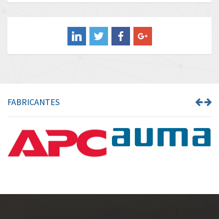
Baldor
3,906
Balluff
4,045
Banner
4,834
Barber Colman
3,013
Barksdale
4,273
Bartec
3,017
FABRICANTES
Bauer Gear Motor
4,965
Baumer
4,553
Baumuller
4,425
Bbc
3,740
Bd Sensors
4,168
Beckhoff
3,834
Beijer Electronics
4,691