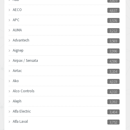
3,805
AECO
4,637
APC
3,576
AUMA
3,212
Advantech
3,569
Aignep
3,996
Airpax / Sensata
4,596
Airtac
3,104
Ako
4,019
Alco Controls
4,310
Aleph
3,392
Alfa Electric
3,404
Alfa Laval
3,752