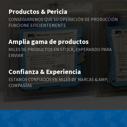
Belimo
4,434
Productos & Pericia
Belling Lee
3,970
CONSEGUIREMOS QUE SU OPERACIÓN DE PRODUCCIÓN
FUNCIONE EFICIENTEMENTE
Bently Nevada
3,480
Benzlers
4,813
Amplia gama de productos
Berger Lahr
3,560
MILES DE PRODUCTOS EN STOCK, ESPERANDO PARA
ENVIAR
Bernstein
3,644
Bihl+Wiedemann
3,225
Confianza & Experiencia
Boneham & Turner
3,753
ESTAMOS CONFIADOS EN MILES DE MARCAS & AMP;
COMPAÑÍAS
Bonfiglioli
4,342
Bosch Rexroth
3,509
Bottero
3,266
Brady
3,994
British Encoder
4,254