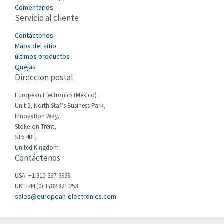
3,358
Comentarios
Servicio al cliente
Cefco
4,512
Cegelec
Contáctenos
3,105
Mapa del sitio
Celduc
3,549
últimos productos
Quejas
Cello-lite
3,007
Direccion postal
Cherry
4,387
European Electronics (Mexico)
Chessell
3,415
Unit 2, North Staffs Business Park,
Innovation Way,
Chint
3,561
Stoke-on-Trent,
ST6 4BF,
Chloride
3,184
United Kingdom
Contáctenos
Cincinnati Milacron
4,801
Citel
3,180
USA: +1 315-367-3939
UK: +44 (0) 1782 821 253
Clem
4,646
sales@european-electronics.com
Cognex
3,155