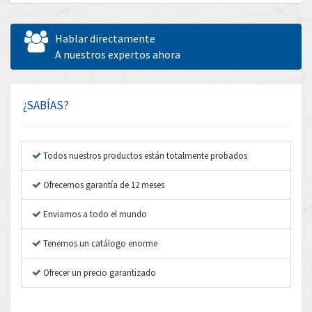
Allen Bradley
3,022
Allen West
4,270
Hablar directamente
Amperite
A nuestros expertos ahora
3,475
Amphenol
4,512
Amplicon Liveline
3,507
¿SABÍAS?
Anybus
4,301
Apex Dynamics
4,144
Todos nuestros productos están totalmente probados
Asco Numatics
4,466
Ofrecemos garantía de 12 meses
Atos
3,437
Enviamos a todo el mundo
Autonics
4,756
Tenemos un catálogo enorme
Aventics
4,614
B&R
Ofrecer un precio garantizado
3,141
Baco
4,373