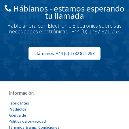
Háblanos - estamos esperando
Brodersen
4,600
tu llamada
Brook Crompton
4,269
Hable ahora con Electronic Electronics sobre sus
Brown Boveri
4,924
necesidades electrónicas - +44 (0) 1782 821 253
Broyce Control
4,369
Bti
4,987
Llámenos: +44 (0) 1782 821 253
Burgess
4,504
Burkert
4,461
Bussmann
3,374
Cablecraft
3,096
Información
Cabur
3,522
Fabricantes
Canalplast
Productos
3,149
Acerca de
Carlo Gavazzi
3,666
Política de privacidad
Términos & amp; Condiciones
Castell