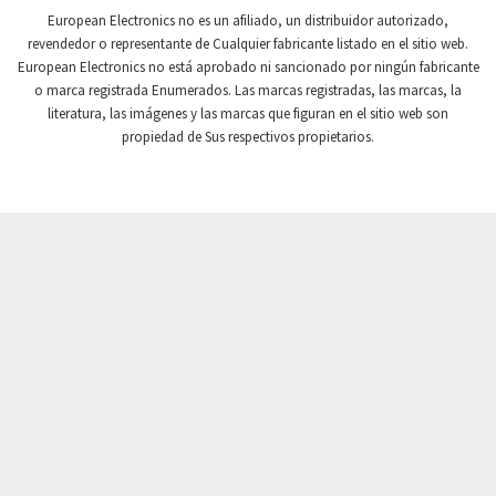
Crompton Controls
3,728
European Electronics no es un afiliado, un distribuidor autorizado,
revendedor o representante de Cualquier fabricante listado en el sitio web.
Crompton Instruments
4,677
European Electronics no está aprobado ni sancionado por ningún fabricante
o marca registrada Enumerados. Las marcas registradas, las marcas, la
Crouse Hinds
4,092
literatura, las imágenes y las marcas que figuran en el sitio web son
Crouzet
3,283
propiedad de Sus respectivos propietarios.
Crydom
3,375
Cutler Hammer
4,574
DEMAG
3,059
Daito
3,543
Danaher Controls
3,929
Danaher Motion
4,647
Danfoss
4,651
Datasensing
4,554
Delta
3,495