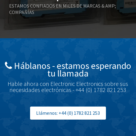
Boneham & Turner
3,675
ESTAMOS CONFIADOS EN MILES DE MARCAS & AMP;
COMPAÑÍAS
Bonfiglioli
3,690
Bosch Rexroth
4,938
Bottero
4,211
Brady
4,046
British Encoder
4,261
Háblanos - estamos esperando
Brodersen
3,656
tu llamada
Brook Crompton
4,237
Hable ahora con Electronic Electronics sobre sus
Brown Boveri
3,013
necesidades electrónicas - +44 (0) 1782 821 253
Broyce Control
3,010
Bti
3,509
Llámenos: +44 (0) 1782 821 253
Burgess
3,423
Burkert
3,742