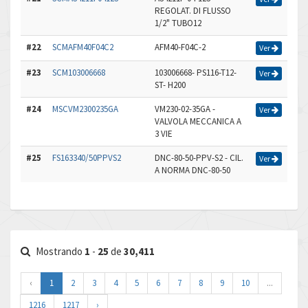
REGOLAT. DI FLUSSO
1/2" TUBO12
#22
SCMAFM40F04C2
AFM40-F04C-2
Ver
#23
SCM103006668
103006668- PS116-T12-
Ver
ST- H200
#24
MSCVM2300235GA
VM230-02-35GA -
Ver
VALVOLA MECCANICA A
3 VIE
#25
FS163340/50PPVS2
DNC-80-50-PPV-S2 - CIL.
Ver
A NORMA DNC-80-50
Mostrando
1
-
25
de
30,411
‹
1
2
3
4
5
6
7
8
9
10
...
1216
1217
›