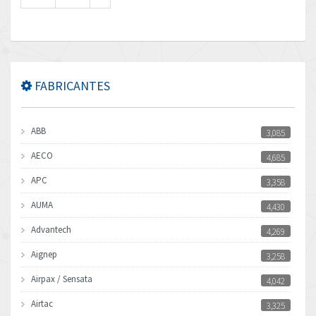
FABRICANTES
ABB
3,085
AECO
4,685
APC
3,358
AUMA
4,430
Advantech
4,269
Aignep
3,258
Airpax / Sensata
4,042
Airtac
3,325