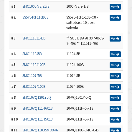
#1
SMC10004/2,71/8
1000 4/2,7-1/8
Ver
#2
SS5Y510F110BC8
SS5Y5-10F1-10B-C8 -
Ver
sottobase 10 posti
valvola
#3
SMC11151140B
** SOST. DA AF30P-060S-
Ver
7- 40B ** 111511-40B
#4
SMC111045B
11104-5B
Ver
#5
SMC11104100B
11104-100B
Ver
#6
SMC110745B
11074-5B
Ver
#7
SMC11074100B
11074-100B
Ver
#8
SMC10VQ1201Y5Q
10-VQ1201Y-5-Q
Ver
#9
SMC10VQ111H6X13
10-VQ111H-6-X13
Ver
#10
SMC10VQ111H5X13
10-VQ111H-5-X13
Ver
#11
SMC10VQ110U5MOX46
10-VQ110U-5MO-X46
Ver