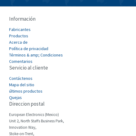
Bussmann
4,582
Cablecraft
3,895
Información
Cabur
4,827
Fabricantes
Canalplast
Productos
4,371
Acerca de
Carlo Gavazzi
4,232
Política de privacidad
Términos & amp; Condiciones
Castell
4,366
Comentarios
Servicio al cliente
Cefco
3,894
Cegelec
Contáctenos
4,462
Mapa del sitio
Celduc
3,723
últimos productos
Quejas
Cello-lite
4,834
Direccion postal
Cherry
3,896
European Electronics (Mexico)
Chessell
4,041
Unit 2, North Staffs Business Park,
Innovation Way,
Chint
3,262
Stoke-on-Trent,