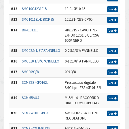
#12
SMC10CJ2B1015
10-CJ2B10-15
Ver
#13
SMC1011314238CP95
101131-4238-CP95
Ver
#14
BR4181215
4181215 - CAVO TPE-
Ver
E/PUR 12G1,5 UL/CSA
600V NERO
#15
SMC02.5:1/8"APANNELLO
0-2.5:1/8"A PANNELLO
Ver
#16
SMC010:1/8"APANNELLO
0-10:1/8" A PANNELLO
Ver
#17
SMC0093/8
009 3/8
Ver
#18
SCMZSE40F0162L
Pressostato digitale
Ver
SMC tipo ZSE40F-01-62L
#19
SCMM5AU4
M-5AU-4 - RACCORDO
Ver
DIRITTO M5-TUBO 4X2
#20
SCMAW30F02BCA
AW30-F02BC-A FILTRO
Ver
REGOLATORE
#21
SCMAS4211F0412S
AS4211F-04-12S -
Ver