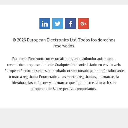
Coote
4,672
Coperion K-Tron
4,528
Coutant Electronics
3,555
Coutant Lambda
4,409
© 2026 European Electronics Ltd. Todos los derechos
reservados.
Craig And Derricott
4,849
Crompton Controls
4,736
European Electronics no es un afiliado, un distribuidor autorizado,
revendedor o representante de Cualquier fabricante listado en el sitio web.
Crompton Instruments
4,482
European Electronics no está aprobado ni sancionado por ningún fabricante
o marca registrada Enumerados. Las marcas registradas, las marcas, la
Crouse Hinds
4,890
literatura, las imágenes y las marcas que figuran en el sitio web son
Crouzet
3,131
propiedad de Sus respectivos propietarios.
Crydom
4,861
Cutler Hammer
4,490
DEMAG
4,944
Daito
3,927