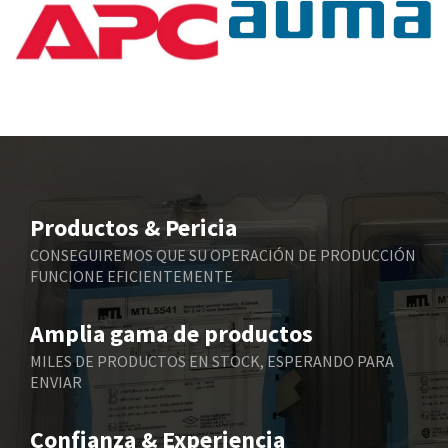
Baumuller
3,219
Bbc
3,801
Bd Sensors
3,179
Beckhoff
4,924
Beijer Electronics
4,594
Belimo
3,165
Productos & Pericia
Belling Lee
4,478
CONSEGUIREMOS QUE SU OPERACIÓN DE PRODUCCIÓN
FUNCIONE EFICIENTEMENTE
Bently Nevada
4,502
Benzlers
4,768
Amplia gama de productos
Berger Lahr
3,575
MILES DE PRODUCTOS EN STOCK, ESPERANDO PARA
ENVIAR
Bernstein
4,774
Bihl+Wiedemann
4,975
Confianza & Experiencia