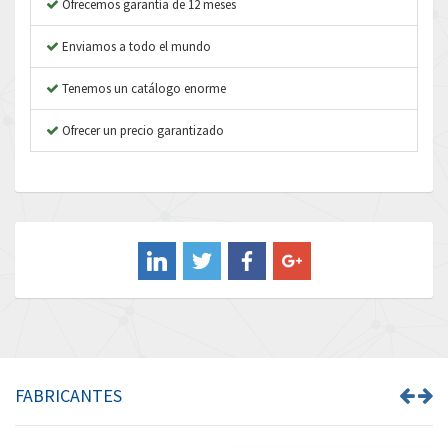
Ofrecemos garantía de 12 meses
Atos
4,782
Enviamos a todo el mundo
Autonics
3,450
Tenemos un catálogo enorme
Aventics
4,860
B&R
Ofrecer un precio garantizado
4,999
Baco
4,208
Baldor
4,006
Balluff
4,909
Banner
3,851
Barber Colman
4,601
Barksdale
4,149
Bartec
3,114
FABRICANTES
Bauer Gear Motor
3,939
Baumer
3,194