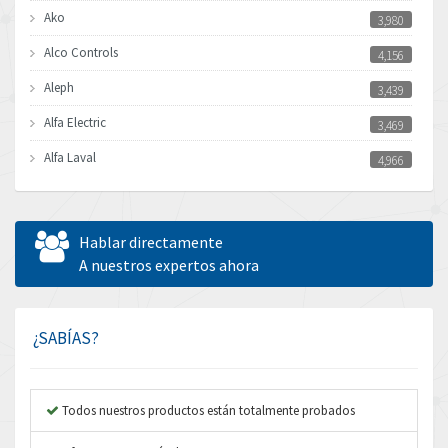
Ako
3,980
Alco Controls
4,156
Aleph
3,439
Alfa Electric
3,469
Alfa Laval
4,966
Allen Bradley
3,772
Allen West
4,529
Hablar directamente
Amperite
A nuestros expertos ahora
3,462
Amphenol
3,853
Amplicon Liveline
4,112
¿SABÍAS?
Anybus
3,692
Apex Dynamics
3,719
Todos nuestros productos están totalmente probados
Asco Numatics
3,692