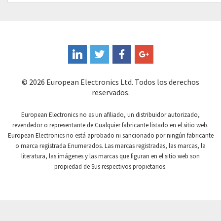
Controlli
3,172
Coote
3,469
Coperion K-Tron
3,602
Coutant Electronics
4,398
Coutant Lambda
4,090
© 2026 European Electronics Ltd. Todos los derechos
reservados.
Craig And Derricott
3,851
Crompton Controls
4,356
European Electronics no es un afiliado, un distribuidor autorizado,
revendedor o representante de Cualquier fabricante listado en el sitio web.
Crompton Instruments
4,233
European Electronics no está aprobado ni sancionado por ningún fabricante
o marca registrada Enumerados. Las marcas registradas, las marcas, la
Crouse Hinds
3,452
literatura, las imágenes y las marcas que figuran en el sitio web son
Crouzet
3,948
propiedad de Sus respectivos propietarios.
Crydom
4,738
Cutler Hammer
4,288
DEMAG
3,813