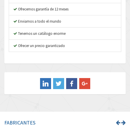
Asco Numatics
3,926
Ofrecemos garantía de 12 meses
Atos
3,857
Enviamos a todo el mundo
Autonics
3,117
Tenemos un catálogo enorme
Aventics
3,490
B&R
Ofrecer un precio garantizado
3,720
Baco
3,937
Baldor
3,094
Balluff
3,238
Banner
3,679
Barber Colman
3,893
Barksdale
3,205
Bartec
3,231
FABRICANTES
Bauer Gear Motor
4,264