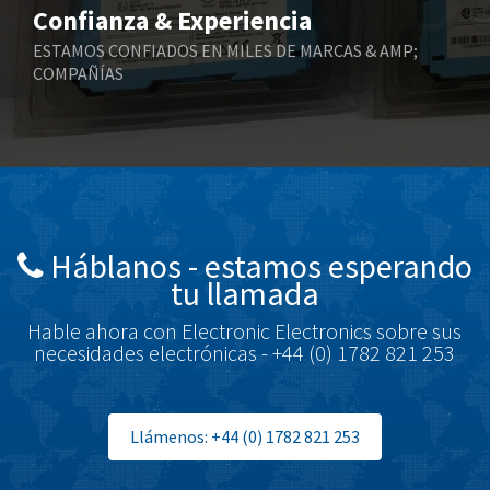
Confianza & Experiencia
Boneham & Turner
3,630
ESTAMOS CONFIADOS EN MILES DE MARCAS & AMP;
COMPAÑÍAS
Bonfiglioli
3,417
Bosch Rexroth
4,315
Bottero
4,368
Brady
3,563
British Encoder
4,554
Háblanos - estamos esperando
Brodersen
3,202
tu llamada
Brook Crompton
3,880
Hable ahora con Electronic Electronics sobre sus
Brown Boveri
4,434
necesidades electrónicas - +44 (0) 1782 821 253
Broyce Control
3,014
Bti
3,084
Llámenos: +44 (0) 1782 821 253
Burgess
3,343