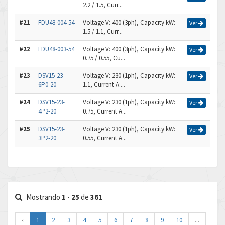
2.2 / 1.5, Curr...
#21
FDU48-004-54
Voltage V: 400 (3ph), Capacity kW:
Ver
1.5 / 1.1, Curr...
#22
FDU48-003-54
Voltage V: 400 (3ph), Capacity kW:
Ver
0.75 / 0.55, Cu...
#23
DSV15-23-
Voltage V: 230 (1ph), Capacity kW:
Ver
6P0-20
1.1, Current A:...
#24
DSV15-23-
Voltage V: 230 (1ph), Capacity kW:
Ver
4P2-20
0.75, Current A...
#25
DSV15-23-
Voltage V: 230 (1ph), Capacity kW:
Ver
3P2-20
0.55, Current A...
Mostrando
1
-
25
de
361
‹
1
2
3
4
5
6
7
8
9
10
...