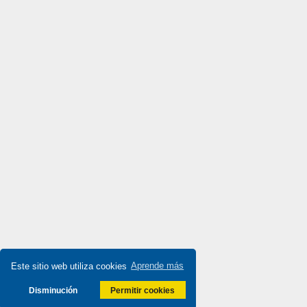
Dixell
3,681
Doepke
3,085
Druck
4,249
Ducati Energia
3,868
Dungs
3,175
Durakool
4,780
Dwyer
3,266
E-t-a Engineering Technology
4,486
E.MC
3,721
Eaton
3,951
Eberle
3,971
Este sitio web utiliza cookies
Aprende más
Ebm-Papst
4,463
Disminución
Permitir cookies