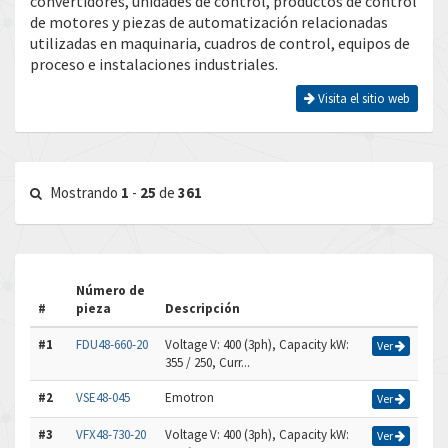
convertidores, unidades de control, productos de control
de motores y piezas de automatización relacionadas
utilizadas en maquinaria, cuadros de control, equipos de
proceso e instalaciones industriales.
Visita el sitio web
Mostrando
1
-
25
de
361
Número de
#
pieza
Descripción
#1
FDU48-660-20
Voltage V: 400 (3ph), Capacity kW:
Ver
355 / 250, Curr...
#2
VSE48-045
Emotron
Ver
#3
VFX48-730-20
Voltage V: 400 (3ph), Capacity kW:
Ver