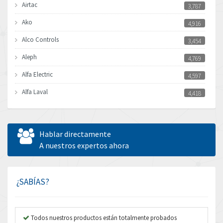
Airtac
3,787
Ako
4,916
Alco Controls
3,454
Aleph
4,769
Alfa Electric
4,597
Alfa Laval
4,418
Allen Bradley
4,864
Allen West
3,296
Hablar directamente
Amperite
A nuestros expertos ahora
3,534
Amphenol
4,201
Amplicon Liveline
3,969
¿SABÍAS?
Anybus
4,611
Apex Dynamics
3,939
Todos nuestros productos están totalmente probados