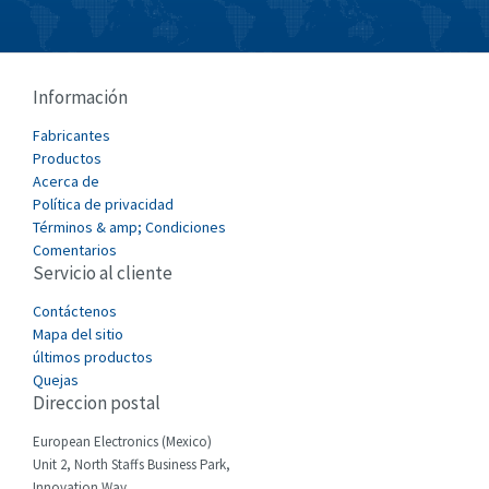
Burkert
4,522
Bussmann
3,918
Cablecraft
4,363
Información
Cabur
4,887
Fabricantes
Canalplast
Productos
3,584
Acerca de
Carlo Gavazzi
3,966
Política de privacidad
Términos & amp; Condiciones
Castell
3,785
Comentarios
Servicio al cliente
Cefco
3,394
Cegelec
Contáctenos
4,028
Mapa del sitio
Celduc
3,883
últimos productos
Quejas
Cello-lite
4,388
Direccion postal
Cherry
4,775
European Electronics (Mexico)
Chessell
3,734
Unit 2, North Staffs Business Park,
Innovation Way,