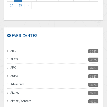
14
15
›
FABRICANTES
ABB
3,037
AECO
3,955
APC
4,472
AUMA
3,617
Advantech
3,074
Aignep
3,472
Airpax / Sensata
4,001