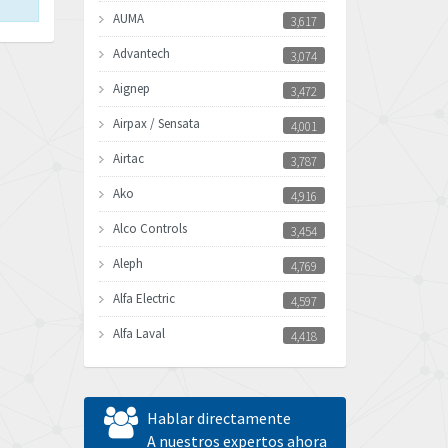
AUMA
3,617
Advantech
3,074
Aignep
3,472
Airpax / Sensata
4,001
Airtac
3,787
Ako
4,916
Alco Controls
3,454
Aleph
4,769
Alfa Electric
4,597
Alfa Laval
4,418
Allen Bradley
4,864
Allen West
3,296
Hablar directamente
Amperite
A nuestros expertos ahora
3,534