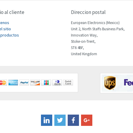
io al cliente
Direccion postal
tenos
European Electronics (Mexico)
l sitio
Unit 2, North Staffs Business Park,
 productos
Innovation Way,
Stoke-on-Trent,
ST6 4BF,
United Kingdom