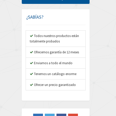
Amphenol
4,201
Amplicon Liveline
3,969
¿SABÍAS?
Anybus
4,611
Apex Dynamics
3,939
Todos nuestros productos están
totalmente probados
Asco Numatics
3,926
Atos
Ofrecemos garantía de 12 meses
3,857
Autonics
3,117
Enviamos a todo el mundo
Aventics
3,490
Tenemos un catálogo enorme
B&R
3,720
Ofrecer un precio garantizado
Baco
3,937
Baldor
3,094
Balluff
3,238
Banner