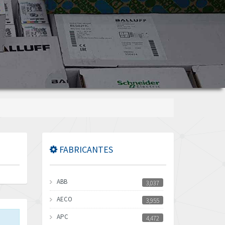
FABRICANTES
ABB
3,037
AECO
3,955
APC
4,472