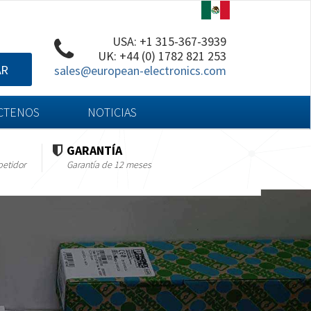
USA: +1 315-367-3939
UK: +44 (0) 1782 821 253
AR
sales@european-electronics.com
CTENOS
NOTICIAS
GARANTÍA
petidor
Garantía de 12 meses