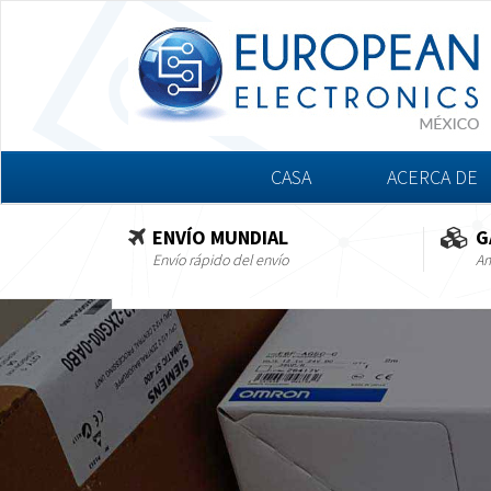
CASA
ACERCA DE
ENVÍO MUNDIAL
G
Envío rápido del envío
Am