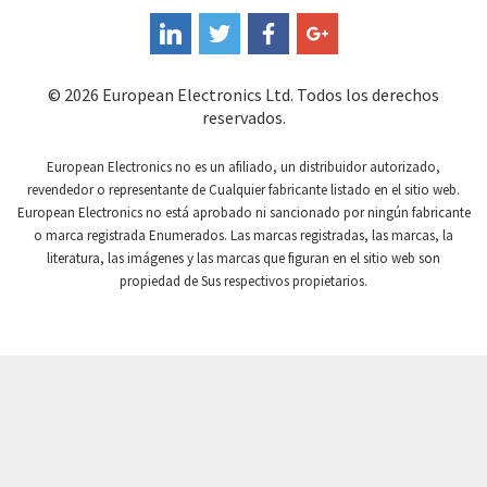
Coperion K-Tron
4,066
Coutant Electronics
3,553
Coutant Lambda
4,345
© 2026 European Electronics Ltd. Todos los derechos
reservados.
Craig And Derricott
3,934
Crompton Controls
3,728
European Electronics no es un afiliado, un distribuidor autorizado,
revendedor o representante de Cualquier fabricante listado en el sitio web.
Crompton Instruments
4,677
European Electronics no está aprobado ni sancionado por ningún fabricante
o marca registrada Enumerados. Las marcas registradas, las marcas, la
Crouse Hinds
4,092
literatura, las imágenes y las marcas que figuran en el sitio web son
Crouzet
3,283
propiedad de Sus respectivos propietarios.
Crydom
3,375
Cutler Hammer
4,574
DEMAG
3,059
Daito
3,543
Danaher Controls
3,929