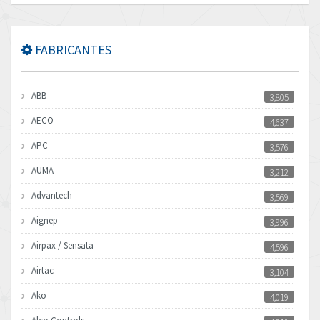
FABRICANTES
ABB
3,805
AECO
4,637
APC
3,576
AUMA
3,212
Advantech
3,569
Aignep
3,996
Airpax / Sensata
4,596
Airtac
3,104
Ako
4,019