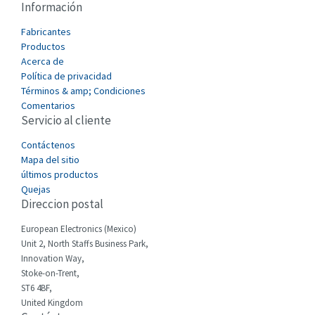
Información
Cabur
3,522
Fabricantes
Canalplast
Productos
3,149
Acerca de
Carlo Gavazzi
3,666
Política de privacidad
Términos & amp; Condiciones
Castell
3,358
Comentarios
Servicio al cliente
Cefco
4,512
Cegelec
Contáctenos
3,105
Mapa del sitio
Celduc
3,549
últimos productos
Quejas
Cello-lite
3,007
Direccion postal
Cherry
4,387
European Electronics (Mexico)
Chessell
3,415
Unit 2, North Staffs Business Park,
Innovation Way,
Chint
3,561
Stoke-on-Trent,
ST6 4BF,
Chloride
3,184
United Kingdom