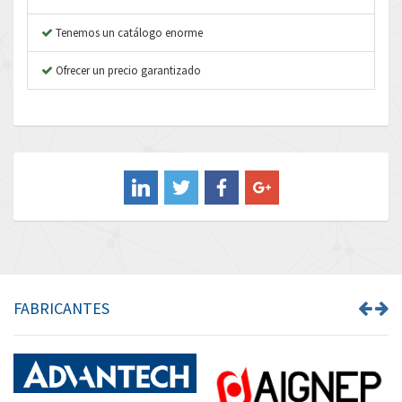
Autonics
4,756
Tenemos un catálogo enorme
Aventics
4,614
B&R
Ofrecer un precio garantizado
3,141
Baco
4,373
Baldor
3,906
Balluff
4,045
Banner
4,834
Barber Colman
3,013
Barksdale
4,273
Bartec
3,017
FABRICANTES
Bauer Gear Motor
4,965
Baumer
4,553
Baumuller
4,425