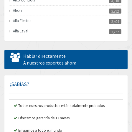
Alco Controls
4,310
Aleph
3,392
Alfa Electric
3,404
Alfa Laval
3,752
Allen Bradley
3,022
Allen West
4,270
Hablar directamente
Amperite
A nuestros expertos ahora
3,475
Amphenol
4,512
Amplicon Liveline
3,507
¿SABÍAS?
Anybus
4,301
Apex Dynamics
4,144
Todos nuestros productos están totalmente probados
Asco Numatics
4,466
Ofrecemos garantía de 12 meses
Atos
3,437
Enviamos a todo el mundo