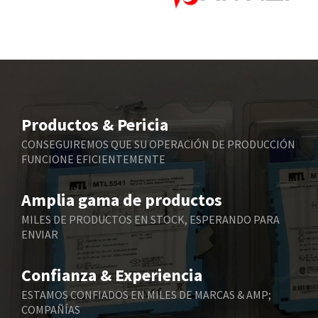
Bbc
3,740
Bd Sensors
4,168
Beckhoff
3,834
Beijer Electronics
4,691
Belimo
4,434
Productos & Pericia
Belling Lee
3,970
CONSEGUIREMOS QUE SU OPERACIÓN DE PRODUCCIÓN
FUNCIONE EFICIENTEMENTE
Bently Nevada
3,480
Benzlers
4,813
Amplia gama de productos
Berger Lahr
3,560
MILES DE PRODUCTOS EN STOCK, ESPERANDO PARA
ENVIAR
Bernstein
3,644
Bihl+Wiedemann
3,225
Confianza & Experiencia
Boneham & Turner
3,753
ESTAMOS CONFIADOS EN MILES DE MARCAS & AMP;
COMPAÑÍAS
Bonfiglioli
4,342