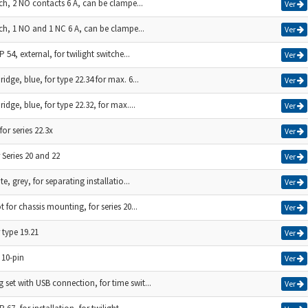
tch, 2 NO contacts 6 A, can be clampe...
Ver
tch, 1 NO and 1 NC 6 A, can be clampe...
Ver
P 54, external, for twilight switche...
Ver
idge, blue, for type 22.34 for max. 6...
Ver
idge, blue, for type 22.32, for max....
Ver
for series 22.3x
Ver
 Series 20 and 22
Ver
te, grey, for separating installatio...
Ver
 for chassis mounting, for series 20...
Ver
 type 19.21
Ver
10-pin
Ver
et with USB connection, for time swit...
Ver