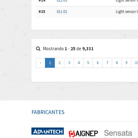
#24
011.03
Light sensor IP
#25
011.02
Light sensor I
Mostrando
1
-
25
de
9,331
‹
1
2
3
4
5
6
7
8
9
1
FABRICANTES