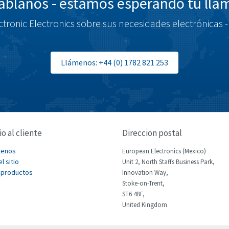
blanos - estamos esperando tu ll
tronic Electronics sobre sus necesidades electrónicas -
Llámenos: +44 (0) 1782 821 253
io al cliente
Direccion postal
tenos
European Electronics (Mexico)
l sitio
Unit 2, North Staffs Business Park,
 productos
Innovation Way,
Stoke-on-Trent,
ST6 4BF,
United Kingdom