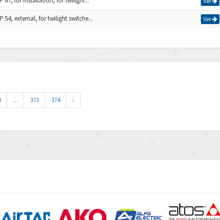
 67, for installation, for twilight...
Ver
P 54, external, for twilight switche...
Ver
0
...
373
374
›