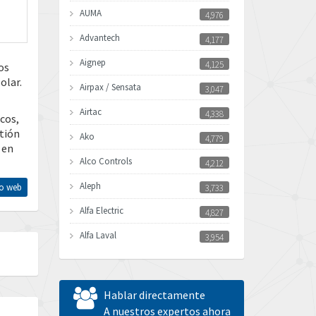
AUMA
4,976
Advantech
4,177
Aignep
4,125
os
olar.
Airpax / Sensata
3,047
Airtac
4,338
cos,
stión
Ako
4,779
 en
Alco Controls
4,212
Aleph
tio web
3,733
Alfa Electric
4,827
Alfa Laval
3,954
Allen Bradley
4,298
Allen West
4,241
Hablar directamente
Amperite
A nuestros expertos ahora
3,304