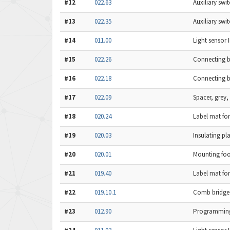
#12
022.63
Auxiliary swi
#13
022.35
Auxiliary swi
#14
011.00
Light sensor I
#15
022.26
Connecting br
#16
022.18
Connecting br
#17
022.09
Spacer, grey, 
#18
020.24
Label mat for
#19
020.03
Insulating pla
#20
020.01
Mounting foot
#21
019.40
Label mat for
#22
019.10.1
Comb bridge 
#23
012.90
Programming s