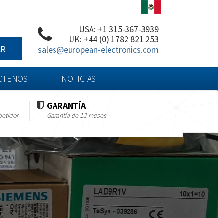
USA: +1 315-367-3939
UK: +44 (0) 1782 821 253
AR
sales@european-electronics.com
CTENOS
NOTICIAS
GARANTÍA
petidor
Garantía de 12 meses