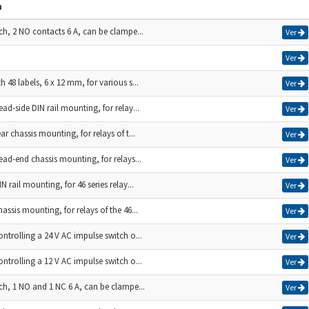
n
tch, 2 NO contacts 6 A, can be clampe...
Ver
Ver
h 48 labels, 6 x 12 mm, for various s...
Ver
ead-side DIN rail mounting, for relay...
Ver
ar chassis mounting, for relays of t...
Ver
ead-end chassis mounting, for relays...
Ver
N rail mounting, for 46 series relay...
Ver
assis mounting, for relays of the 46...
Ver
ontrolling a 24 V AC impulse switch o...
Ver
ontrolling a 12 V AC impulse switch o...
Ver
tch, 1 NO and 1 NC 6 A, can be clampe...
Ver