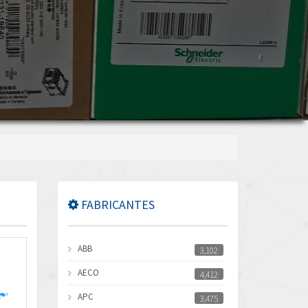
FABRICANTES
ABB
3,102
AECO
4,412
APC
3,475