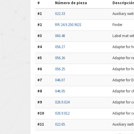
#
Número de pieza
Descripció
#1
022.33
Auxiliary swi
#2
RR.24.9.250.9021
Finder
#3
060.48
Label mat wit
#4
056.27
Adapter for h
#5
056.26
Adapter for re
#6
056.25
Adapter for h
#7
046.07
Adapter for DI
#8
046.05
Adapter for ch
#9
026.9.024
Adapter for c
#10
026.9.012
Adapter for c
#11
022.65
Auxiliary swi