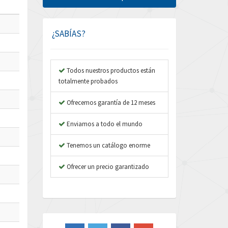
Amphenol
3,156
Amplicon Liveline
4,768
¿SABÍAS?
Anybus
4,893
Apex Dynamics
3,984
Todos nuestros productos están
totalmente probados
Asco Numatics
4,340
Atos
Ofrecemos garantía de 12 meses
4,607
Autonics
4,737
Enviamos a todo el mundo
Aventics
4,312
Tenemos un catálogo enorme
B&R
3,782
Ofrecer un precio garantizado
Baco
4,044
Baldor
3,799
Balluff
3,280
Banner