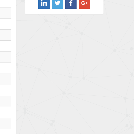
3,527
Barber Colman
3,064
Barksdale
4,072
Bartec
3,763
Bauer Gear Motor
3,421
Baumer
3,959
Baumuller
4,472
Bbc
4,801
Bd Sensors
4,072
Beckhoff
3,886
Beijer Electronics
3,705
Belimo
4,856
Belling Lee
3,673