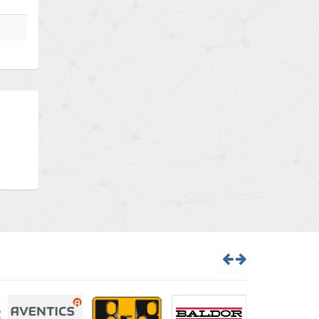
Bently Nevada
3,333
Benzlers
3,039
Berger Lahr
4,946
Bernstein
3,823
Bihl+Wiedemann
3,935
Boneham & Turner
3,508
Bonfiglioli
3,348
Bosch Rexroth
4,460
Bottero
3,423
Brady
4,003
British Encoder
4,719
Brodersen
4,240
Brook Crompton
3,444