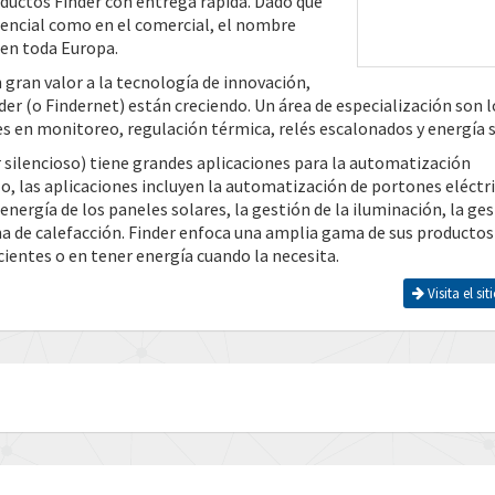
ductos Finder con entrega rápida. Dado que
idencial como en el comercial, el nombre
 en toda Europa.
 gran valor a la tecnología de innovación,
der (o Findernet) están creciendo. Un área de especialización son l
es en monitoreo, regulación térmica, relés escalonados y energía s
r silencioso) tiene grandes aplicaciones para la automatización
o, las aplicaciones incluyen la automatización de portones eléctri
a energía de los paneles solares, la gestión de la iluminación, la ge
ema de calefacción. Finder enfoca una amplia gama de sus productos
cientes o en tener energía cuando la necesita.
Visita el si