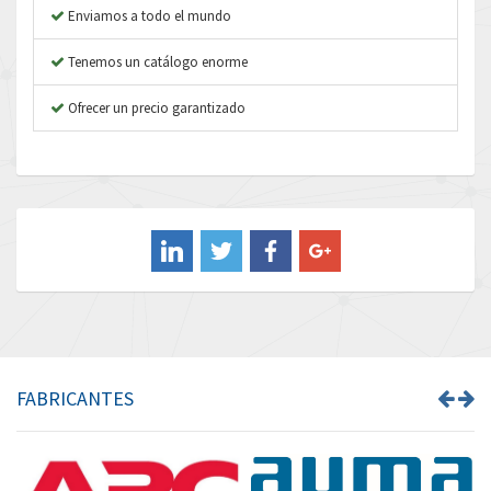
Enviamos a todo el mundo
Autonics
3,117
Tenemos un catálogo enorme
Aventics
3,490
B&R
Ofrecer un precio garantizado
3,720
Baco
3,937
Baldor
3,094
Balluff
3,238
Banner
3,679
Barber Colman
3,893
Barksdale
3,205
Bartec
3,231
FABRICANTES
Bauer Gear Motor
4,264
Baumer
4,354
Baumuller