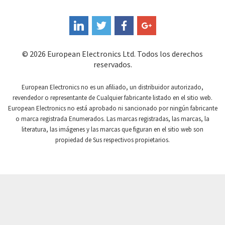
Coperion K-Tron
3,602
Coutant Electronics
4,398
Coutant Lambda
4,090
© 2026 European Electronics Ltd. Todos los derechos
reservados.
Craig And Derricott
3,851
Crompton Controls
4,356
European Electronics no es un afiliado, un distribuidor autorizado,
revendedor o representante de Cualquier fabricante listado en el sitio web.
Crompton Instruments
4,233
European Electronics no está aprobado ni sancionado por ningún fabricante
o marca registrada Enumerados. Las marcas registradas, las marcas, la
Crouse Hinds
3,452
literatura, las imágenes y las marcas que figuran en el sitio web son
Crouzet
3,948
propiedad de Sus respectivos propietarios.
Crydom
4,738
Cutler Hammer
4,288
DEMAG
3,813
Daito
4,471
Danaher Controls