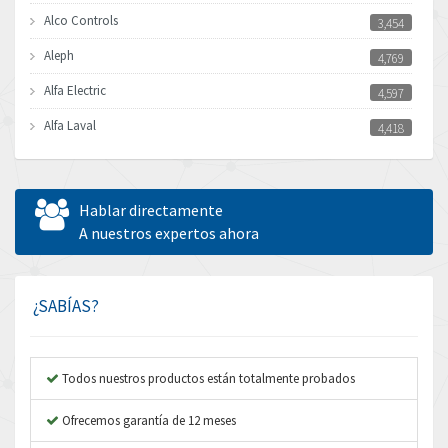
Alco Controls
3,454
Aleph
4,769
Alfa Electric
4,597
Alfa Laval
4,418
Allen Bradley
4,864
Allen West
3,296
Hablar directamente
Amperite
A nuestros expertos ahora
3,534
Amphenol
4,201
Amplicon Liveline
3,969
¿SABÍAS?
Anybus
4,611
Apex Dynamics
3,939
Todos nuestros productos están totalmente probados
Asco Numatics
3,926
Ofrecemos garantía de 12 meses
Atos
3,857