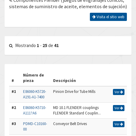
4. Componentes Flender (juegos de engranajes cónicos,
sistemas de suministro de aceite, elementos de sujeción)
Visita el sitio web
Mostrando
1
-
25
de
41
Número de
#
pieza
Descripción
#1
E86060-K5720-
Pinion Drive for Tube Mills
Ver
A191-A1-7400
#2
E86060-K5710-
MD 10.1 FLENDER couplings
Ver
A111?A6
FLENDER Standard Couplin...
#3
PDMD-C10160-
Conveyor Belt Drives
Ver
00