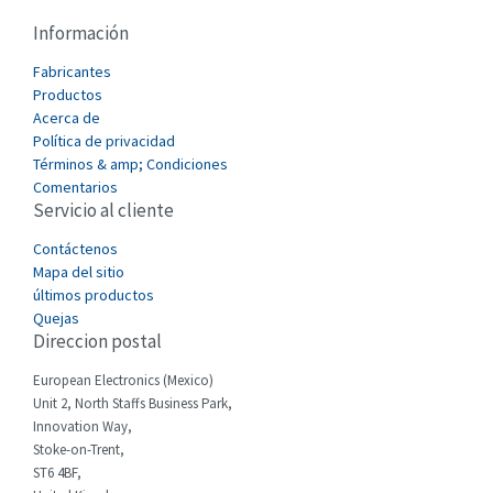
Cablecraft
4,363
Información
Cabur
4,887
Fabricantes
Canalplast
Productos
3,584
Acerca de
Carlo Gavazzi
3,966
Política de privacidad
Términos & amp; Condiciones
Castell
3,785
Comentarios
Servicio al cliente
Cefco
3,394
Cegelec
Contáctenos
4,028
Mapa del sitio
Celduc
3,883
últimos productos
Quejas
Cello-lite
4,388
Direccion postal
Cherry
4,775
European Electronics (Mexico)
Chessell
3,734
Unit 2, North Staffs Business Park,
Innovation Way,
Chint
3,230
Stoke-on-Trent,
ST6 4BF,
Chloride
3,264