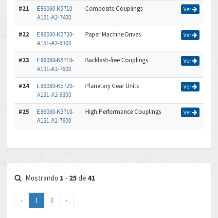
#21
E86060-K5710-
Composite Couplings
Ver
A151-A2-7400
#22
E86060-K5720-
Paper Machine Drives
Ver
A151-A2-6300
#23
E86060-K5710-
Backlash-free Couplings
Ver
A131-A1-7600
#24
E86060-K5720-
Planetary Gear Units
Ver
A131-A2-6300
#25
E86060-K5710-
High Performance Couplings
Ver
A121-A1-7600
Mostrando
1
-
25
de
41
‹
1
2
›