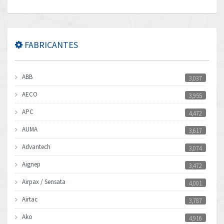
FABRICANTES
ABB
3,037
AECO
3,955
APC
4,472
AUMA
3,617
Advantech
3,074
Aignep
3,472
Airpax / Sensata
4,001
Airtac
3,787
Ako
4,916