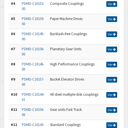
#4
PDMD-C10153-
Composite Couplings
Ver
00
#5
PDMD-C10159-
Paper Machine Drives
Ver
00
#6
PDMD-C10145-
Backlash-free Couplings
Ver
00
#7
PDMD-C10158-
Planetary Gear Units
Ver
00
#8
PDMD-C10146-
High Performance Couplings
Ver
00
#9
PDMD-C10157-
Bucket Elevator Drives
Ver
00
#10
PDMD-C10144-
All-steel multiple-disk couplings
Ver
01
#11
PDMD-C10156-
Gear units Fast Track
Ver
00
#12
PDMD-C10143-
Standard Couplings
Ver