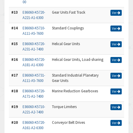
00
#13
E86060-K5720-
Gear Units Fast Track
Ver
A221-A1-6300
#14
E86060-K5710-
Standard Couplings
Ver
A111-A5-7600
#15
E86060-K5720-
Helical Gear Units
Ver
A231-A1-7400
#16
E86060-K5720-
Helical Gear Units, Load-sharing
Ver
A181-A1-6300
#17
E86060-K5731-
Standard Industrial Planetary
Ver
A111-A5-7600
Gear Units
#18
E86060-K5720-
Marine Reduction Gearboxes
Ver
A171-A1-7400
#19
E86060-K5710-
Torque Limiters
Ver
A221-A2-7400
#20
E86060-K5720-
Conveyor Belt Drives
Ver
A161-A2-6300