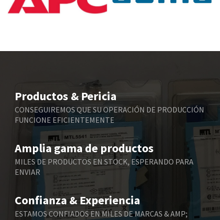
4,384
Bbc
4,834
Bd Sensors
3,227
Beckhoff
4,019
Beijer Electronics
3,561
Belimo
3,872
Productos & Pericia
Belling Lee
4,223
CONSEGUIREMOS QUE SU OPERACIÓN DE PRODUCCIÓN
FUNCIONE EFICIENTEMENTE
Bently Nevada
4,528
Benzlers
3,288
Amplia gama de productos
Berger Lahr
3,395
MILES DE PRODUCTOS EN STOCK, ESPERANDO PARA
ENVIAR
Bernstein
3,296
Bihl+Wiedemann
4,850
Confianza & Experiencia
Boneham & Turner
3,630
ESTAMOS CONFIADOS EN MILES DE MARCAS & AMP;