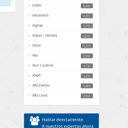
AUMA
4,430
Advantech
4,269
Aignep
3,258
Airpax / Sensata
4,042
Airtac
3,325
Ako
3,980
Alco Controls
4,156
Aleph
3,439
Alfa Electric
3,469
Alfa Laval
4,966
Allen Bradley
3,772
Allen West
4,529
Hablar directamente
Amperite
A nuestros expertos ahora
3,462