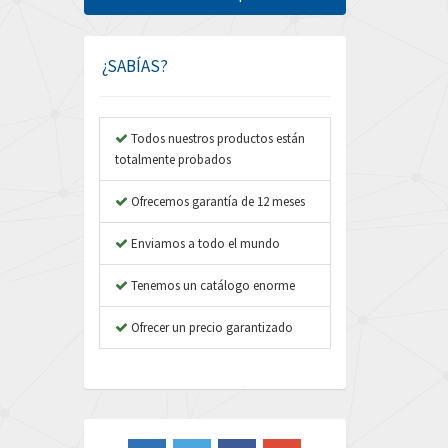
Amphenol
3,853
Amplicon Liveline
4,112
¿SABÍAS?
Anybus
3,692
Apex Dynamics
3,719
Todos nuestros productos están
totalmente probados
Asco Numatics
3,692
Atos
Ofrecemos garantía de 12 meses
4,782
Autonics
3,450
Enviamos a todo el mundo
Aventics
4,860
Tenemos un catálogo enorme
B&R
4,999
Ofrecer un precio garantizado
Baco
4,208
Baldor
4,006
Balluff
4,909
Banner