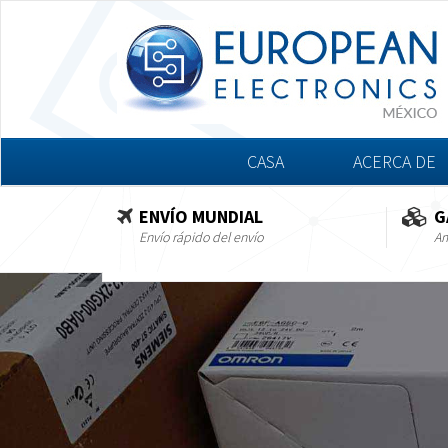
CASA
ACERCA DE
ENVÍO MUNDIAL
G
Envío rápido del envío
Am