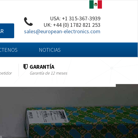
USA: +1 315-367-3939
UK: +44 (0) 1782 821 253
AR
sales@european-electronics.com
CTENOS
NOTICIAS
GARANTÍA
petidor
Garantía de 12 meses