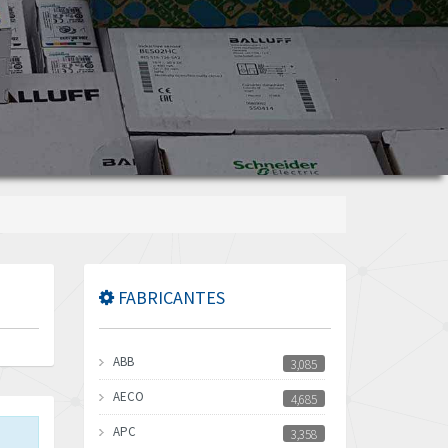
FABRICANTES
ABB
3,085
AECO
4,685
APC
3,358