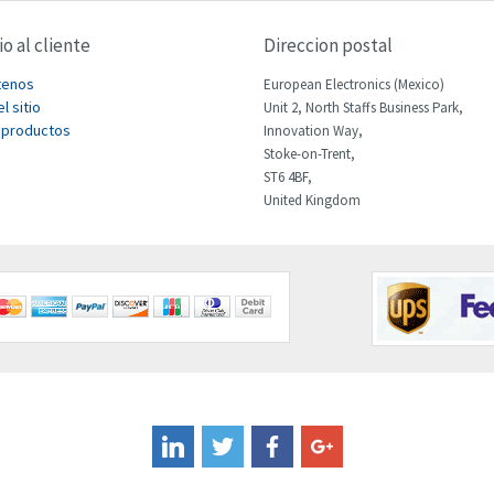
io al cliente
Direccion postal
tenos
European Electronics (Mexico)
l sitio
Unit 2, North Staffs Business Park,
 productos
Innovation Way,
Stoke-on-Trent,
ST6 4BF,
United Kingdom