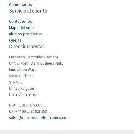
3,117
Comentarios
Servicio al cliente
Cefco
3,094
Cegelec
Contáctenos
4,991
Mapa del sitio
Celduc
3,370
últimos productos
Quejas
Cello-lite
3,657
Direccion postal
Cherry
4,533
European Electronics (Mexico)
Chessell
3,423
Unit 2, North Staffs Business Park,
Innovation Way,
Chint
3,474
Stoke-on-Trent,
ST6 4BF,
Chloride
4,934
United Kingdom
Contáctenos
Cincinnati Milacron
4,814
Citel
3,428
USA: +1 315-367-3939
UK: +44 (0) 1782 821 253
Clem
3,005
sales@european-electronics.com
Cognex
3,828