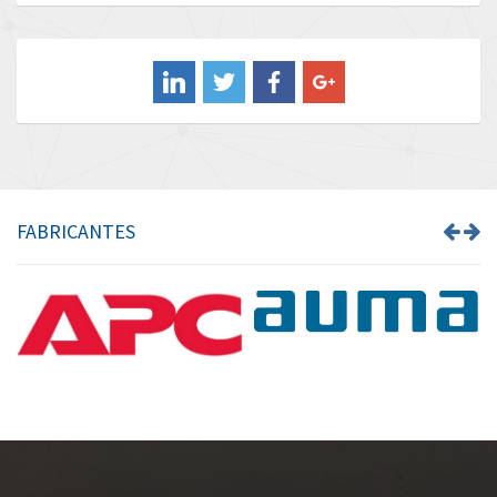
Baldor
3,799
Balluff
3,280
Banner
3,527
Barber Colman
3,064
Barksdale
4,072
Bartec
3,763
FABRICANTES
Bauer Gear Motor
3,421
Baumer
3,959
Baumuller
4,472
Bbc
4,801
Bd Sensors
4,072
Beckhoff
3,886
Beijer Electronics
3,705