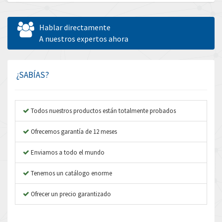
Allen Bradley
4,298
Allen West
4,241
Hablar directamente
Amperite
A nuestros expertos ahora
3,304
Amphenol
3,156
Amplicon Liveline
4,768
¿SABÍAS?
Anybus
4,893
Apex Dynamics
3,984
Todos nuestros productos están totalmente probados
Asco Numatics
4,340
Ofrecemos garantía de 12 meses
Atos
4,607
Enviamos a todo el mundo
Autonics
4,737
Tenemos un catálogo enorme
Aventics
4,312
B&R
Ofrecer un precio garantizado
3,782
Baco
4,044