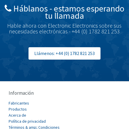
Háblanos - estamos esperando
Brodersen
4,240
tu llamada
Brook Crompton
3,444
Hable ahora con Electronic Electronics sobre sus
Brown Boveri
4,226
necesidades electrónicas - +44 (0) 1782 821 253
Broyce Control
4,423
Bti
3,388
Llámenos: +44 (0) 1782 821 253
Burgess
4,541
Burkert
3,809
Bussmann
3,961
Cablecraft
3,115
Información
Cabur
3,448
Fabricantes
Canalplast
Productos
3,734
Acerca de
Carlo Gavazzi
3,083
Política de privacidad
Términos & amp; Condiciones
Castell