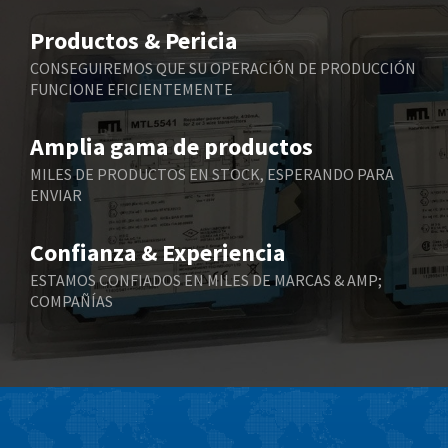
Belimo
4,856
Productos & Pericia
Belling Lee
3,673
CONSEGUIREMOS QUE SU OPERACIÓN DE PRODUCCIÓN
FUNCIONE EFICIENTEMENTE
Bently Nevada
3,333
Benzlers
3,039
Amplia gama de productos
Berger Lahr
4,946
MILES DE PRODUCTOS EN STOCK, ESPERANDO PARA
ENVIAR
Bernstein
3,823
Bihl+Wiedemann
3,935
Confianza & Experiencia
Boneham & Turner
3,508
ESTAMOS CONFIADOS EN MILES DE MARCAS & AMP;
COMPAÑÍAS
Bonfiglioli
3,348
Bosch Rexroth
4,460
Bottero
3,423
Brady
4,003
British Encoder
4,719