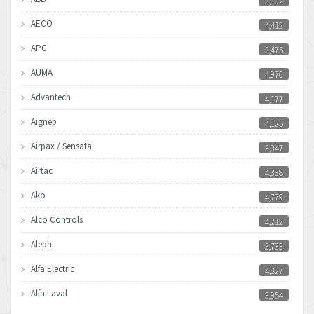
3,102
AECO
4,412
APC
3,475
AUMA
4,976
Advantech
4,177
Aignep
4,125
Airpax / Sensata
3,047
Airtac
4,338
Ako
4,779
Alco Controls
4,212
Aleph
3,733
Alfa Electric
4,827
Alfa Laval
3,954