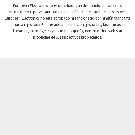
Crompton Controls
3,593
European Electronics no es un afiliado, un distribuidor autorizado,
revendedor o representante de Cualquier fabricante listado en el sitio web.
Crompton Instruments
4,213
European Electronics no está aprobado ni sancionado por ningún fabricante
o marca registrada Enumerados. Las marcas registradas, las marcas, la
Crouse Hinds
4,377
literatura, las imágenes y las marcas que figuran en el sitio web son
Crouzet
4,833
propiedad de Sus respectivos propietarios.
Crydom
4,795
Cutler Hammer
3,677
DEMAG
4,051
Daito
3,958
Danaher Controls
3,524
Danaher Motion
3,888
Danfoss
3,589
Datasensing
3,190
Delta
3,488