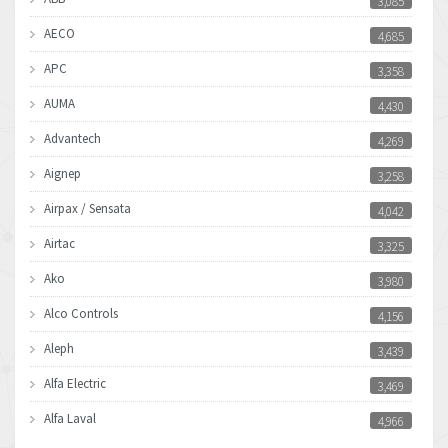
3,085
AECO
4,685
APC
3,358
AUMA
4,430
Advantech
4,269
Aignep
3,258
Airpax / Sensata
4,042
Airtac
3,325
Ako
3,980
Alco Controls
4,156
Aleph
3,439
Alfa Electric
3,469
Alfa Laval
4,966