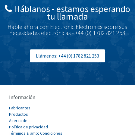
Háblanos - estamos esperando
Brodersen
3,656
tu llamada
Brook Crompton
4,237
Hable ahora con Electronic Electronics sobre sus
Brown Boveri
3,013
necesidades electrónicas - +44 (0) 1782 821 253
Broyce Control
3,010
Bti
3,509
Llámenos: +44 (0) 1782 821 253
Burgess
3,423
Burkert
3,742
Bussmann
4,582
Cablecraft
3,895
Información
Cabur
4,827
Fabricantes
Canalplast
Productos
4,371
Acerca de
Carlo Gavazzi
4,232
Política de privacidad
Términos & amp; Condiciones
Castell