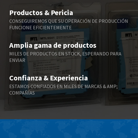
Belimo
3,165
Productos & Pericia
Belling Lee
4,478
CONSEGUIREMOS QUE SU OPERACIÓN DE PRODUCCIÓN
FUNCIONE EFICIENTEMENTE
Bently Nevada
4,502
Benzlers
4,768
Amplia gama de productos
Berger Lahr
3,575
MILES DE PRODUCTOS EN STOCK, ESPERANDO PARA
ENVIAR
Bernstein
4,774
Bihl+Wiedemann
4,975
Confianza & Experiencia
Boneham & Turner
3,675
ESTAMOS CONFIADOS EN MILES DE MARCAS & AMP;
COMPAÑÍAS
Bonfiglioli
3,690
Bosch Rexroth
4,938
Bottero
4,211
Brady
4,046
British Encoder
4,261