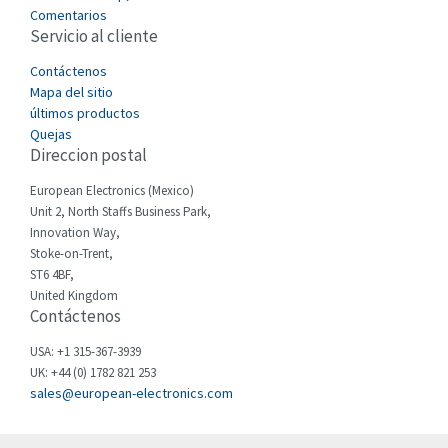
4,366
Comentarios
Servicio al cliente
Cefco
3,894
Cegelec
Contáctenos
4,462
Mapa del sitio
Celduc
3,723
últimos productos
Quejas
Cello-lite
4,834
Direccion postal
Cherry
3,896
European Electronics (Mexico)
Chessell
4,041
Unit 2, North Staffs Business Park,
Innovation Way,
Chint
3,262
Stoke-on-Trent,
ST6 4BF,
Chloride
4,151
United Kingdom
Contáctenos
Cincinnati Milacron
4,121
Citel
3,437
USA: +1 315-367-3939
UK: +44 (0) 1782 821 253
Clem
3,881
sales@european-electronics.com
Cognex
3,117