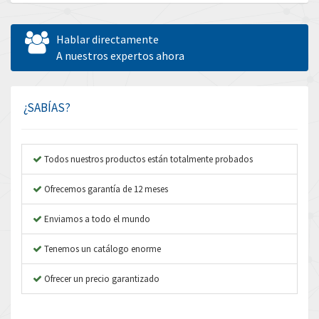
Allen Bradley
3,772
Allen West
4,529
Hablar directamente
Amperite
A nuestros expertos ahora
3,462
Amphenol
3,853
Amplicon Liveline
4,112
¿SABÍAS?
Anybus
3,692
Apex Dynamics
3,719
Todos nuestros productos están totalmente probados
Asco Numatics
3,692
Ofrecemos garantía de 12 meses
Atos
4,782
Enviamos a todo el mundo
Autonics
3,450
Tenemos un catálogo enorme
Aventics
4,860
B&R
Ofrecer un precio garantizado
4,999
Baco
4,208