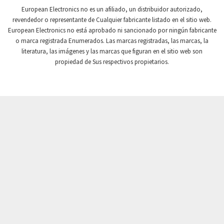
Crompton Controls
4,736
European Electronics no es un afiliado, un distribuidor autorizado,
revendedor o representante de Cualquier fabricante listado en el sitio web.
Crompton Instruments
4,482
European Electronics no está aprobado ni sancionado por ningún fabricante
o marca registrada Enumerados. Las marcas registradas, las marcas, la
Crouse Hinds
4,890
literatura, las imágenes y las marcas que figuran en el sitio web son
Crouzet
3,131
propiedad de Sus respectivos propietarios.
Crydom
4,861
Cutler Hammer
4,490
DEMAG
4,944
Daito
3,927
Danaher Controls
3,324
Danaher Motion
3,291
Danfoss
4,705
Datasensing
4,080
Delta
3,937