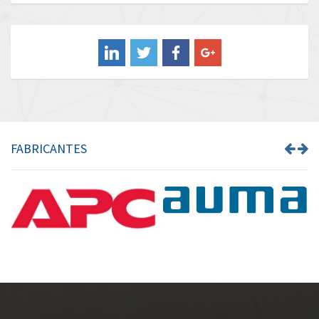
Baldor
4,006
Balluff
4,909
Banner
3,851
Barber Colman
4,601
Barksdale
4,149
Bartec
3,114
FABRICANTES
Bauer Gear Motor
3,939
Baumer
3,194
Baumuller
3,219
Bbc
3,801
Bd Sensors
3,179
Beckhoff
4,924
Beijer Electronics
4,594