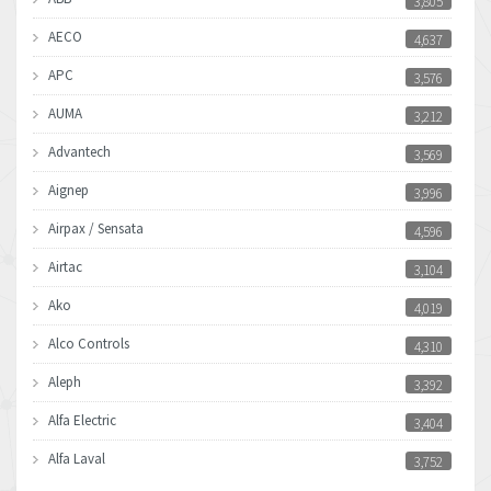
3,805
AECO
4,637
APC
3,576
AUMA
3,212
Advantech
3,569
Aignep
3,996
Airpax / Sensata
4,596
Airtac
3,104
Ako
4,019
Alco Controls
4,310
Aleph
3,392
Alfa Electric
3,404
Alfa Laval
3,752