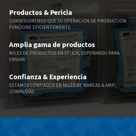
Belimo
4,434
Productos & Pericia
Belling Lee
3,970
CONSEGUIREMOS QUE SU OPERACIÓN DE PRODUCCIÓN
FUNCIONE EFICIENTEMENTE
Bently Nevada
3,480
Benzlers
4,813
Amplia gama de productos
Berger Lahr
3,560
MILES DE PRODUCTOS EN STOCK, ESPERANDO PARA
ENVIAR
Bernstein
3,644
Bihl+Wiedemann
3,225
Confianza & Experiencia
Boneham & Turner
3,753
ESTAMOS CONFIADOS EN MILES DE MARCAS & AMP;
COMPAÑÍAS
Bonfiglioli
4,342
Bosch Rexroth
3,509
Bottero
3,266
Brady
3,994
British Encoder
4,254