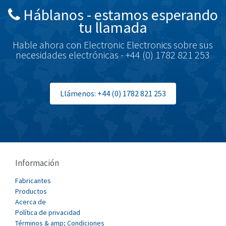
Háblanos - estamos esperando
Brodersen
4,600
tu llamada
Brook Crompton
4,269
Hable ahora con Electronic Electronics sobre sus
Brown Boveri
4,924
necesidades electrónicas - +44 (0) 1782 821 253
Broyce Control
4,369
Bti
4,987
Llámenos: +44 (0) 1782 821 253
Burgess
4,504
Burkert
4,461
Bussmann
3,374
Cablecraft
3,096
Información
Cabur
3,522
Fabricantes
Canalplast
Productos
3,149
Acerca de
Carlo Gavazzi
3,666
Política de privacidad
Términos & amp; Condiciones
Castell