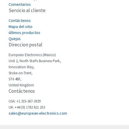
3,358
Comentarios
Servicio al cliente
Cefco
4,512
Cegelec
Contáctenos
3,105
Mapa del sitio
Celduc
3,549
últimos productos
Quejas
Cello-lite
3,007
Direccion postal
Cherry
4,387
European Electronics (Mexico)
Chessell
3,415
Unit 2, North Staffs Business Park,
Innovation Way,
Chint
3,561
Stoke-on-Trent,
ST6 4BF,
Chloride
3,184
United Kingdom
Contáctenos
Cincinnati Milacron
4,801
Citel
3,180
USA: +1 315-367-3939
UK: +44 (0) 1782 821 253
Clem
4,646
sales@european-electronics.com
Cognex
3,155