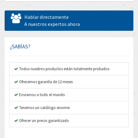
Allen Bradley
3,022
Allen West
4,270
Hablar directamente
Amperite
A nuestros expertos ahora
3,475
Amphenol
4,512
Amplicon Liveline
3,507
¿SABÍAS?
Anybus
4,301
Apex Dynamics
4,144
Todos nuestros productos están totalmente probados
Asco Numatics
4,466
Ofrecemos garantía de 12 meses
Atos
3,437
Enviamos a todo el mundo
Autonics
4,756
Tenemos un catálogo enorme
Aventics
4,614
B&R
Ofrecer un precio garantizado
3,141
Baco
4,373