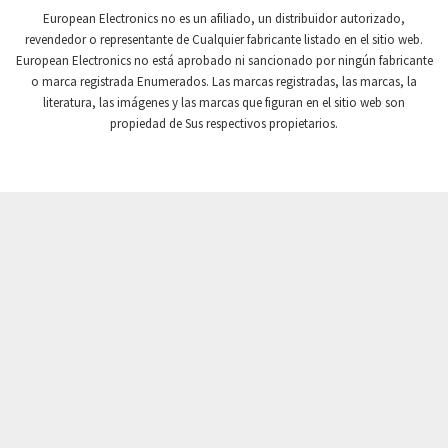
Crompton Controls
3,728
European Electronics no es un afiliado, un distribuidor autorizado,
revendedor o representante de Cualquier fabricante listado en el sitio web.
Crompton Instruments
4,677
European Electronics no está aprobado ni sancionado por ningún fabricante
o marca registrada Enumerados. Las marcas registradas, las marcas, la
Crouse Hinds
4,092
literatura, las imágenes y las marcas que figuran en el sitio web son
Crouzet
3,283
propiedad de Sus respectivos propietarios.
Crydom
3,375
Cutler Hammer
4,574
DEMAG
3,059
Daito
3,543
Danaher Controls
3,929
Danaher Motion
4,647
Danfoss
4,651
Datasensing
4,554
Delta
3,495