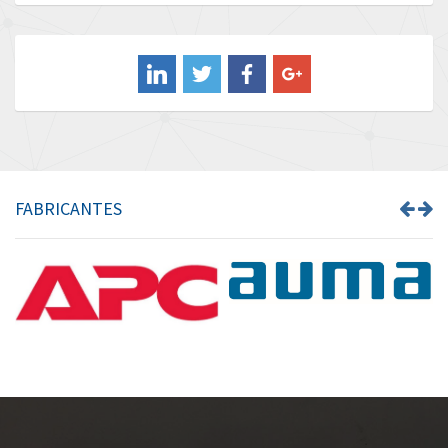
Baldor
3,906
Balluff
4,045
Banner
4,834
Barber Colman
3,013
Barksdale
4,273
Bartec
3,017
FABRICANTES
Bauer Gear Motor
4,965
Baumer
4,553
Baumuller
4,425
Bbc
3,740
Bd Sensors
4,168
Beckhoff
3,834
Beijer Electronics
4,691