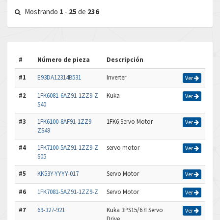
Mostrando
1
-
25
de
236
#
Número de pieza
Descripción
#1
E93DA12314B531
Inverter
Ver
#2
1FK6081-6AZ91-1ZZ9-Z
Kuka
Ver
S40
#3
1FK6100-8AF91-1ZZ9-
1FK6 Servo Motor
Ver
ZS49
#4
1FK7100-5AZ91-1ZZ9-Z
servo motor
Ver
S05
#5
KK53Y-YYYY-017
Servo Motor
Ver
#6
1FK7081-5AZ91-1ZZ9-Z
Servo Motor
Ver
#7
69-327-921
Kuka 3PS15/67I Servo
Ver
Drive