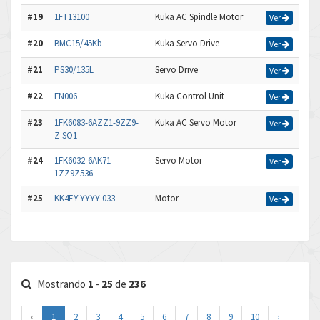
#19
1FT13100
Kuka AC Spindle Motor
Ver
#20
BMC15/45Kb
Kuka Servo Drive
Ver
#21
PS30/135L
Servo Drive
Ver
#22
FN006
Kuka Control Unit
Ver
#23
1FK6083-6AZZ1-9ZZ9-
Kuka AC Servo Motor
Ver
Z SO1
#24
1FK6032-6AK71-
Servo Motor
Ver
1ZZ9Z536
#25
KK4EY-YYYY-033
Motor
Ver
Mostrando
1
-
25
de
236
‹
1
2
3
4
5
6
7
8
9
10
›