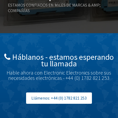
Boneham & Turner
3,675
ESTAMOS CONFIADOS EN MILES DE MARCAS & AMP;
COMPAÑÍAS
Bonfiglioli
3,690
Bosch Rexroth
4,938
Bottero
4,211
Brady
4,046
British Encoder
4,261
Háblanos - estamos esperando
Brodersen
3,656
tu llamada
Brook Crompton
4,237
Hable ahora con Electronic Electronics sobre sus
Brown Boveri
3,013
necesidades electrónicas - +44 (0) 1782 821 253
Broyce Control
3,010
Bti
3,509
Llámenos: +44 (0) 1782 821 253
Burgess
3,423
Burkert
3,742