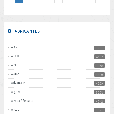
FABRICANTES
ABB
3,085
AECO
4,685
APC
3,358
AUMA
4,430
Advantech
4,269
Aignep
3,258
Airpax / Sensata
4,042
Airtac
3,325