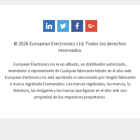
Coote
4,672
Coperion K-Tron
4,528
Coutant Electronics
3,555
Coutant Lambda
4,409
© 2026 European Electronics Ltd. Todos los derechos
reservados.
Craig And Derricott
4,849
Crompton Controls
4,736
European Electronics no es un afiliado, un distribuidor autorizado,
revendedor o representante de Cualquier fabricante listado en el sitio web.
Crompton Instruments
4,482
European Electronics no está aprobado ni sancionado por ningún fabricante
o marca registrada Enumerados. Las marcas registradas, las marcas, la
Crouse Hinds
4,890
literatura, las imágenes y las marcas que figuran en el sitio web son
Crouzet
3,131
propiedad de Sus respectivos propietarios.
Crydom
4,861
Cutler Hammer
4,490
DEMAG
4,944
Daito
3,927