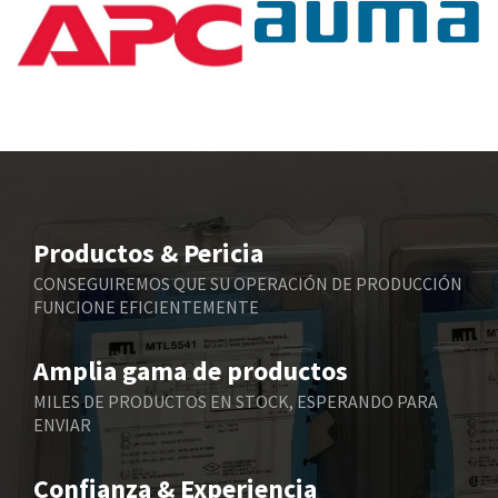
Baumuller
3,219
Bbc
3,801
Bd Sensors
3,179
Beckhoff
4,924
Beijer Electronics
4,594
Belimo
3,165
Productos & Pericia
Belling Lee
4,478
CONSEGUIREMOS QUE SU OPERACIÓN DE PRODUCCIÓN
FUNCIONE EFICIENTEMENTE
Bently Nevada
4,502
Benzlers
4,768
Amplia gama de productos
Berger Lahr
3,575
MILES DE PRODUCTOS EN STOCK, ESPERANDO PARA
ENVIAR
Bernstein
4,774
Bihl+Wiedemann
4,975
Confianza & Experiencia