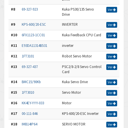
#8
69-327-923
Kuka PS30/135 Servo
Ver
Drive
#9
KPS-600/20-ESC
INVERTER
Ver
#10
6FX1123-1CC01
Kuka Feedback CPU Card
Ver
#11
E93DA11314B531
inverter
Ver
#12
1FT3101
Robot Servo Motor
Ver
#13
69-327-437
PSC2/8-2/8 Servo Control
Ver
Card
#14
BMC15/90Kb
Kuka Servo Drive
Ver
#15
1FT3010
Servo Motor
Ver
#16
KK4EY-YYY-033
Motor
Ver
#17
00-111-846
KPS-600/20-ESC Inverter
Ver
#18
IMB14IP64
SERVO MOTOR
Ver