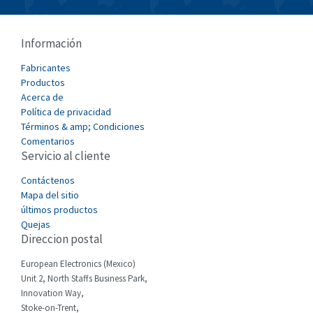
Bussmann
4,582
Cablecraft
3,895
Información
Cabur
4,827
Fabricantes
Canalplast
Productos
4,371
Acerca de
Carlo Gavazzi
4,232
Política de privacidad
Términos & amp; Condiciones
Castell
4,366
Comentarios
Servicio al cliente
Cefco
3,894
Cegelec
Contáctenos
4,462
Mapa del sitio
Celduc
3,723
últimos productos
Quejas
Cello-lite
4,834
Direccion postal
Cherry
3,896
European Electronics (Mexico)
Chessell
4,041
Unit 2, North Staffs Business Park,
Innovation Way,
Chint
3,262
Stoke-on-Trent,