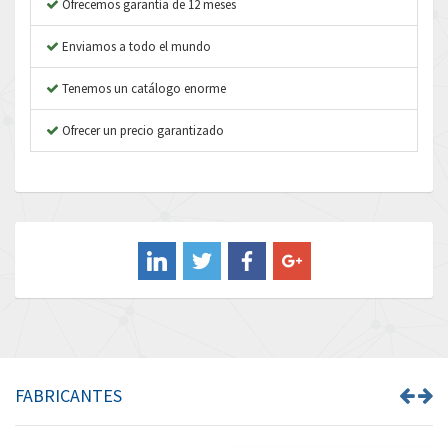
Ofrecemos garantía de 12 meses
Atos
4,782
Enviamos a todo el mundo
Autonics
3,450
Tenemos un catálogo enorme
Aventics
4,860
B&R
Ofrecer un precio garantizado
4,999
Baco
4,208
Baldor
4,006
Balluff
4,909
Banner
3,851
Barber Colman
4,601
Barksdale
4,149
Bartec
3,114
FABRICANTES
Bauer Gear Motor
3,939
Baumer
3,194