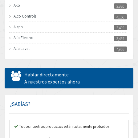
Ako
3,980
Alco Controls
4,156
Aleph
3,439
Alfa Electric
3,469
Alfa Laval
4,966
Allen Bradley
3,772
Allen West
4,529
Hablar directamente
Amperite
A nuestros expertos ahora
3,462
Amphenol
3,853
Amplicon Liveline
4,112
¿SABÍAS?
Anybus
3,692
Apex Dynamics
3,719
Todos nuestros productos están totalmente probados
Asco Numatics
3,692