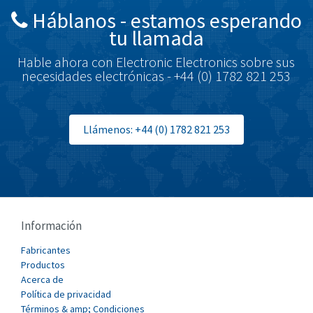
Háblanos - estamos esperando
Brodersen
4,240
tu llamada
Brook Crompton
3,444
Hable ahora con Electronic Electronics sobre sus
Brown Boveri
4,226
necesidades electrónicas - +44 (0) 1782 821 253
Broyce Control
4,423
Bti
3,388
Llámenos: +44 (0) 1782 821 253
Burgess
4,541
Burkert
3,809
Bussmann
3,961
Cablecraft
3,115
Información
Cabur
3,448
Fabricantes
Canalplast
Productos
3,734
Acerca de
Carlo Gavazzi
3,083
Política de privacidad
Términos & amp; Condiciones
Castell