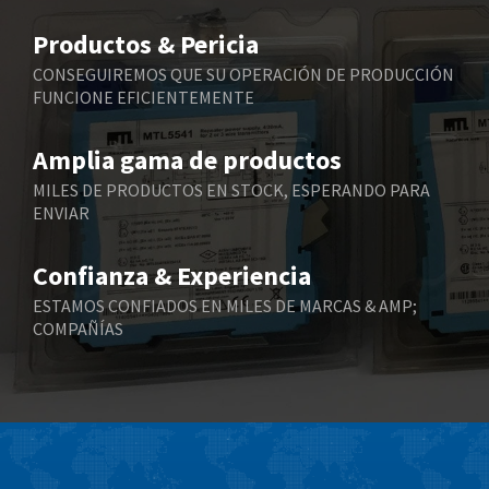
Belimo
4,856
Productos & Pericia
Belling Lee
3,673
CONSEGUIREMOS QUE SU OPERACIÓN DE PRODUCCIÓN
FUNCIONE EFICIENTEMENTE
Bently Nevada
3,333
Benzlers
3,039
Amplia gama de productos
Berger Lahr
4,946
MILES DE PRODUCTOS EN STOCK, ESPERANDO PARA
ENVIAR
Bernstein
3,823
Bihl+Wiedemann
3,935
Confianza & Experiencia
Boneham & Turner
3,508
ESTAMOS CONFIADOS EN MILES DE MARCAS & AMP;
COMPAÑÍAS
Bonfiglioli
3,348
Bosch Rexroth
4,460
Bottero
3,423
Brady
4,003
British Encoder
4,719