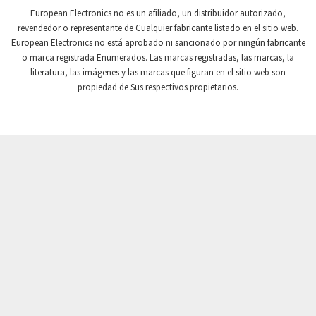
Crompton Controls
3,593
European Electronics no es un afiliado, un distribuidor autorizado,
revendedor o representante de Cualquier fabricante listado en el sitio web.
Crompton Instruments
4,213
European Electronics no está aprobado ni sancionado por ningún fabricante
o marca registrada Enumerados. Las marcas registradas, las marcas, la
Crouse Hinds
4,377
literatura, las imágenes y las marcas que figuran en el sitio web son
Crouzet
4,833
propiedad de Sus respectivos propietarios.
Crydom
4,795
Cutler Hammer
3,677
DEMAG
4,051
Daito
3,958
Danaher Controls
3,524
Danaher Motion
3,888
Danfoss
3,589
Datasensing
3,190
Delta
3,488