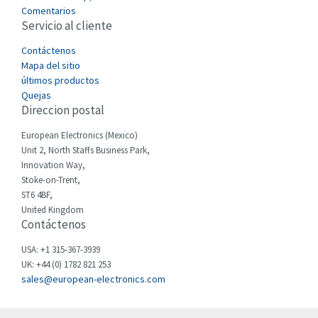
3,117
Comentarios
Servicio al cliente
Cefco
3,094
Cegelec
Contáctenos
4,991
Mapa del sitio
Celduc
3,370
últimos productos
Quejas
Cello-lite
3,657
Direccion postal
Cherry
4,533
European Electronics (Mexico)
Chessell
3,423
Unit 2, North Staffs Business Park,
Innovation Way,
Chint
3,474
Stoke-on-Trent,
ST6 4BF,
Chloride
4,934
United Kingdom
Contáctenos
Cincinnati Milacron
4,814
Citel
3,428
USA: +1 315-367-3939
UK: +44 (0) 1782 821 253
Clem
3,005
sales@european-electronics.com
Cognex
3,828