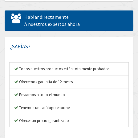
Allen Bradley
4,298
Allen West
4,241
Hablar directamente
Amperite
A nuestros expertos ahora
3,304
Amphenol
3,156
Amplicon Liveline
4,768
¿SABÍAS?
Anybus
4,893
Apex Dynamics
3,984
Todos nuestros productos están totalmente probados
Asco Numatics
4,340
Ofrecemos garantía de 12 meses
Atos
4,607
Enviamos a todo el mundo
Autonics
4,737
Tenemos un catálogo enorme
Aventics
4,312
B&R
Ofrecer un precio garantizado
3,782
Baco
4,044