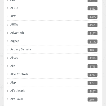
3,102
AECO
4,412
APC
3,475
AUMA
4,976
Advantech
4,177
Aignep
4,125
Airpax / Sensata
3,047
Airtac
4,338
Ako
4,779
Alco Controls
4,212
Aleph
3,733
Alfa Electric
4,827
Alfa Laval
3,954