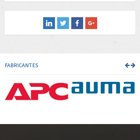
Baldor
3,799
Balluff
3,280
Banner
3,527
Barber Colman
3,064
Barksdale
4,072
Bartec
3,763
FABRICANTES
Bauer Gear Motor
3,421
Baumer
3,959
Baumuller
4,472
Bbc
4,801
Bd Sensors
4,072
Beckhoff
3,886
Beijer Electronics
3,705