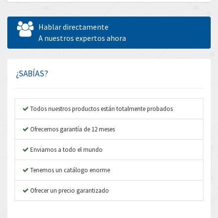
Allen Bradley
4,298
Allen West
4,241
Hablar directamente
Amperite
A nuestros expertos ahora
3,304
Amphenol
3,156
Amplicon Liveline
4,768
¿SABÍAS?
Anybus
4,893
Apex Dynamics
3,984
Todos nuestros productos están totalmente probados
Asco Numatics
4,340
Ofrecemos garantía de 12 meses
Atos
4,607
Enviamos a todo el mundo
Autonics
4,737
Tenemos un catálogo enorme
Aventics
4,312
B&R
Ofrecer un precio garantizado
3,782
Baco
4,044