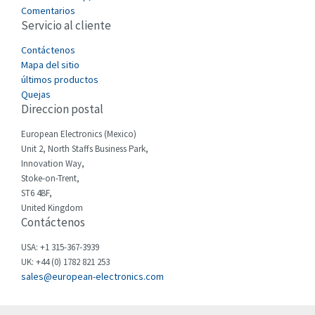
3,117
Comentarios
Servicio al cliente
Cefco
3,094
Cegelec
Contáctenos
4,991
Mapa del sitio
Celduc
3,370
últimos productos
Quejas
Cello-lite
3,657
Direccion postal
Cherry
4,533
European Electronics (Mexico)
Chessell
3,423
Unit 2, North Staffs Business Park,
Innovation Way,
Chint
3,474
Stoke-on-Trent,
ST6 4BF,
Chloride
4,934
United Kingdom
Contáctenos
Cincinnati Milacron
4,814
Citel
3,428
USA: +1 315-367-3939
UK: +44 (0) 1782 821 253
Clem
3,005
sales@european-electronics.com
Cognex
3,828