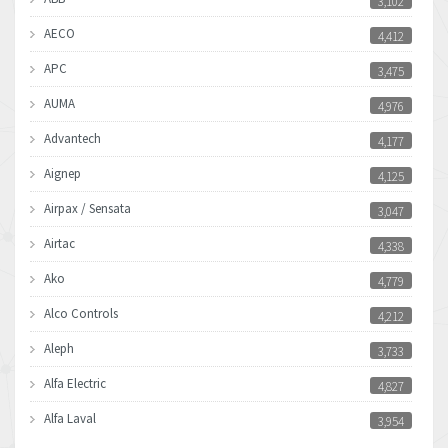
3,102
AECO
4,412
APC
3,475
AUMA
4,976
Advantech
4,177
Aignep
4,125
Airpax / Sensata
3,047
Airtac
4,338
Ako
4,779
Alco Controls
4,212
Aleph
3,733
Alfa Electric
4,827
Alfa Laval
3,954