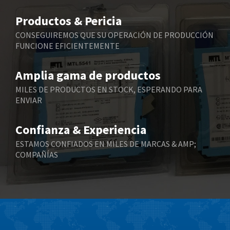
Belimo
4,856
Productos & Pericia
Belling Lee
3,673
CONSEGUIREMOS QUE SU OPERACIÓN DE PRODUCCIÓN
FUNCIONE EFICIENTEMENTE
Bently Nevada
3,333
Benzlers
3,039
Amplia gama de productos
Berger Lahr
4,946
MILES DE PRODUCTOS EN STOCK, ESPERANDO PARA
ENVIAR
Bernstein
3,823
Bihl+Wiedemann
3,935
Confianza & Experiencia
Boneham & Turner
3,508
ESTAMOS CONFIADOS EN MILES DE MARCAS & AMP;
COMPAÑÍAS
Bonfiglioli
3,348
Bosch Rexroth
4,460
Bottero
3,423
Brady
4,003
British Encoder
4,719