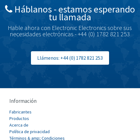
Háblanos - estamos esperando
Brodersen
4,240
tu llamada
Brook Crompton
3,444
Hable ahora con Electronic Electronics sobre sus
Brown Boveri
4,226
necesidades electrónicas - +44 (0) 1782 821 253
Broyce Control
4,423
Bti
3,388
Llámenos: +44 (0) 1782 821 253
Burgess
4,541
Burkert
3,809
Bussmann
3,961
Cablecraft
3,115
Información
Cabur
3,448
Fabricantes
Canalplast
Productos
3,734
Acerca de
Carlo Gavazzi
3,083
Política de privacidad
Términos & amp; Condiciones
Castell