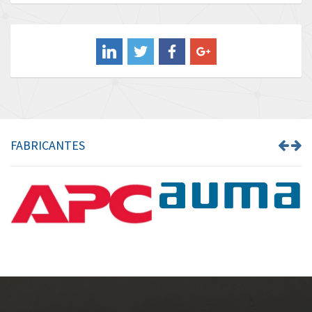
Baldor
3,799
Balluff
3,280
Banner
3,527
Barber Colman
3,064
Barksdale
4,072
Bartec
3,763
FABRICANTES
Bauer Gear Motor
3,421
Baumer
3,959
Baumuller
4,472
Bbc
4,801
Bd Sensors
4,072
Beckhoff
3,886
Beijer Electronics
3,705