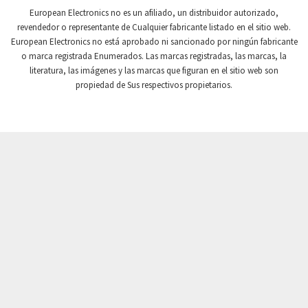
Crompton Controls
3,593
European Electronics no es un afiliado, un distribuidor autorizado,
revendedor o representante de Cualquier fabricante listado en el sitio web.
Crompton Instruments
4,213
European Electronics no está aprobado ni sancionado por ningún fabricante
o marca registrada Enumerados. Las marcas registradas, las marcas, la
Crouse Hinds
4,377
literatura, las imágenes y las marcas que figuran en el sitio web son
Crouzet
4,833
propiedad de Sus respectivos propietarios.
Crydom
4,795
Cutler Hammer
3,677
DEMAG
4,051
Daito
3,958
Danaher Controls
3,524
Danaher Motion
3,888
Danfoss
3,589
Datasensing
3,190
Delta
3,488