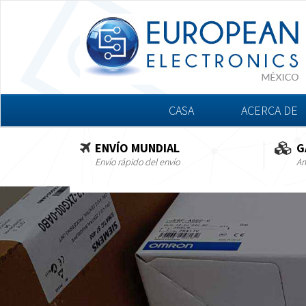
CASA
ACERCA DE
ENVÍO MUNDIAL
G
Envío rápido del envío
Am