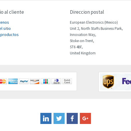
io al cliente
Direccion postal
tenos
European Electronics (Mexico)
l sitio
Unit 2, North Staffs Business Park,
 productos
Innovation Way,
Stoke-on-Trent,
ST6 4BF,
United Kingdom