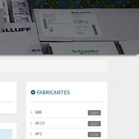
FABRICANTES
ABB
3,805
AECO
4,637
APC
3,576