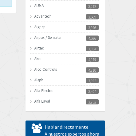
AUMA
3,212
Advantech
3,569
Aignep
3,996
Airpax / Sensata
4,596
Airtac
3,104
Ako
4,019
Alco Controls
4,310
Aleph
3,392
Alfa Electric
3,404
Alfa Laval
3,752
Allen Bradley
3,022
Allen West
4,270
Hablar directamente
Amperite
A nuestros expertos ahora
3,475