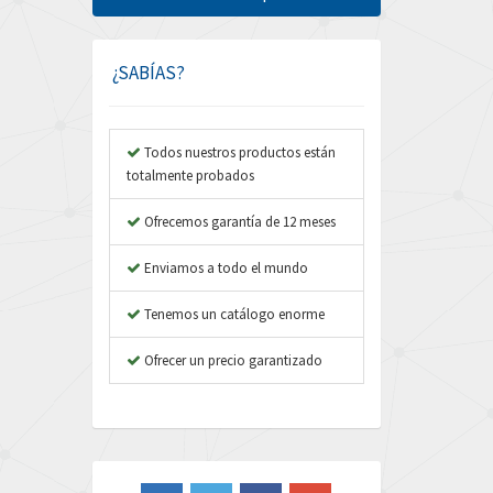
Amphenol
4,512
Amplicon Liveline
3,507
¿SABÍAS?
Anybus
4,301
Apex Dynamics
4,144
Todos nuestros productos están
totalmente probados
Asco Numatics
4,466
Atos
Ofrecemos garantía de 12 meses
3,437
Autonics
4,756
Enviamos a todo el mundo
Aventics
4,614
Tenemos un catálogo enorme
B&R
3,141
Ofrecer un precio garantizado
Baco
4,373
Baldor
3,906
Balluff
4,045
Banner