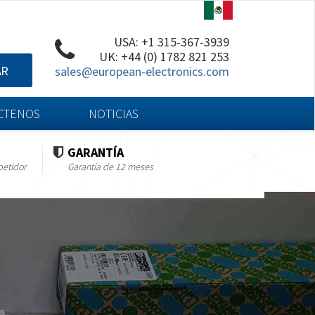
USA: +1 315-367-3939
UK: +44 (0) 1782 821 253
AR
sales@european-electronics.com
CTENOS
NOTICIAS
GARANTÍA
petidor
Garantía de 12 meses