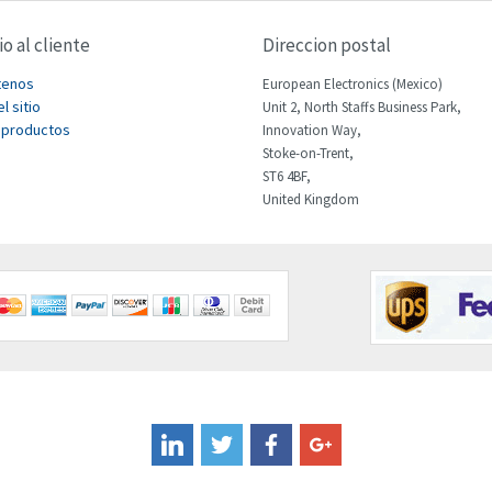
io al cliente
Direccion postal
tenos
European Electronics (Mexico)
l sitio
Unit 2, North Staffs Business Park,
 productos
Innovation Way,
Stoke-on-Trent,
ST6 4BF,
United Kingdom