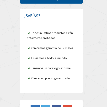
Amphenol
4,201
Amplicon Liveline
3,969
¿SABÍAS?
Anybus
4,611
Apex Dynamics
3,939
Todos nuestros productos están
totalmente probados
Asco Numatics
3,926
Atos
Ofrecemos garantía de 12 meses
3,857
Autonics
3,117
Enviamos a todo el mundo
Aventics
3,490
Tenemos un catálogo enorme
B&R
3,720
Ofrecer un precio garantizado
Baco
3,937
Baldor
3,094
Balluff
3,238
Banner