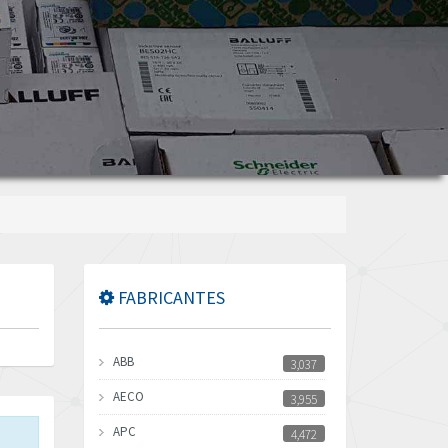
FABRICANTES
ABB
3,037
AECO
3,955
APC
4,472