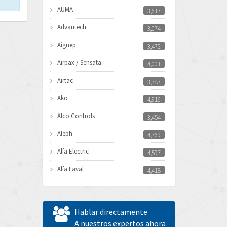
AUMA
3,617
Advantech
3,074
Aignep
3,472
Airpax / Sensata
4,001
Airtac
3,787
Ako
4,916
Alco Controls
3,454
Aleph
4,769
Alfa Electric
4,597
Alfa Laval
4,418
Allen Bradley
4,864
Allen West
3,296
Hablar directamente
Amperite
A nuestros expertos ahora
3,534