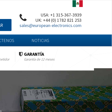
USA: +1 315-367-3939
UK: +44 (0) 1782 821 253
AR
sales@european-electronics.com
CTENOS
NOTICIAS
GARANTÍA
petidor
Garantía de 12 meses