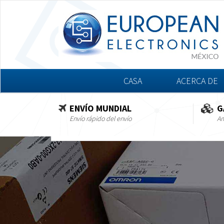
CASA
ACERCA DE
ENVÍO MUNDIAL
G
Envío rápido del envío
Am